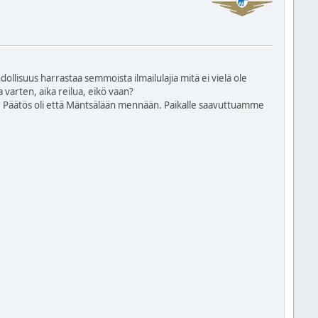
hdollisuus harrastaa semmoista ilmailulajia mitä ei vielä ole
 varten, aika reilua, eikö vaan?
le. Päätös oli että Mäntsälään mennään. Paikalle saavuttuamme