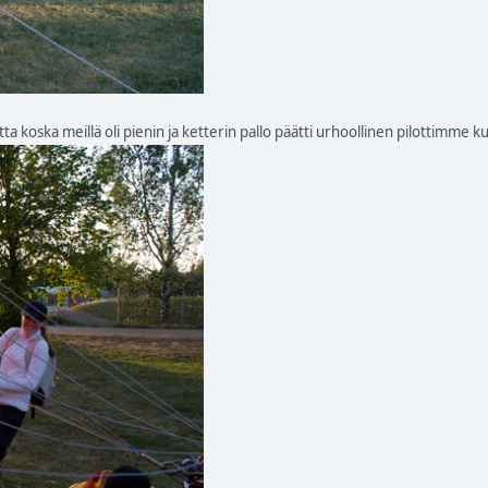
a koska meillä oli pienin ja ketterin pallo päätti urhoollinen pilottimme 