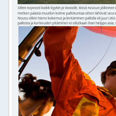
Sitten nopeasti kaikki kyytiin ja tavaalle, tässä nousun jälkeine
Hetken päästä muutkin kolme pallokuntaa sitten lähtivät seura
Nousu olikin hieno kokemus ja lentäminen pallolla oli juuri sitä m
pallosta ja korkeuden pitäminen ei ollutkaan ihan helppo asia, 