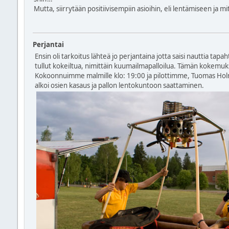
Mutta, siirrytään positiivisempiin asioihin, eli lentämiseen ja mi
Perjantai
Ensin oli tarkoitus lähteä jo perjantaina jotta saisi nauttia tap
tullut kokeiltua, nimittäin kuumailmapalloilua. Tämän kokemukse
Kokoonnuimme malmille klo: 19:00 ja pilottimme, Tuomas Holm, 
alkoi osien kasaus ja pallon lentokuntoon saattaminen.