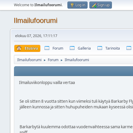
Welcome to
Ilmailufoorumi
.
Log in
Sign up
Ilmailufoorumi
elokuu 07, 2026, 17:11:17
Etusivu
Forum
Galleria
Tarinoita
Ilmailufoorumi
Forum
Ilmailufoorumi
►
►
Ilmailuviikonloppu vailla vertaa
Se oli sitten 8 vuotta sitten kun viimeksi tuli käytyä Barkarby 
jälleen kunnossa ja sitten huhupuheiden mukaan kyseessä olisi eh
Barkarbytä kuulemma odottaa vuodenvaihteessa sama karmea koht
sniff…