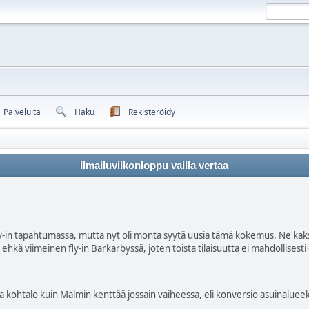
Palveluita
Haku
Rekisteröidy
Ilmailuviikonloppu vailla vertaa
Fly-in tapahtumassa, mutta nyt oli monta syytä uusia tämä kokemus. Ne kaksi
kä viimeinen fly-in Barkarbyssä, joten toista tilaisuutta ei mahdollisesti 
alo kuin Malmin kenttää jossain vaiheessa, eli konversio asuinalueeksi. 