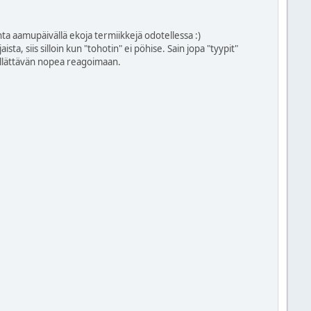
a aamupäivällä ekoja termiikkejä odotellessa :)
ta, siis silloin kun "tohotin" ei pöhise. Sain jopa "tyypit"
 yllättävän nopea reagoimaan.