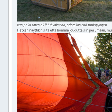
Kun pallo sitten oli lähtövalmiina, odoteltiin että tuuli tyyntyisi.
Hetken näyttikin siltä että homma jouduttaisiin perumaan, mutt