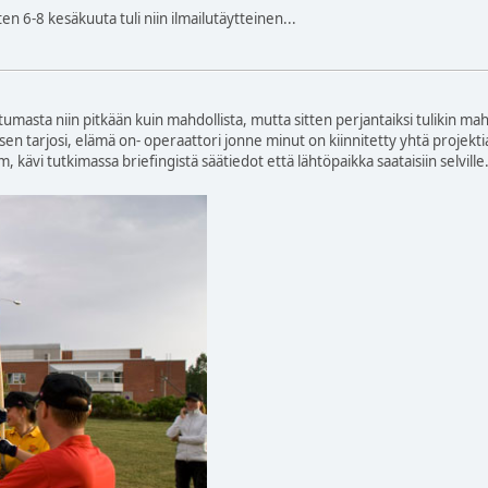
ten 6-8 kesäkuuta tuli niin ilmailutäytteinen...
ahtumasta niin pitkään kuin mahdollista, mutta sitten perjantaiksi tulikin ma
n tarjosi, elämä on- operaattori jonne minut on kiinnitetty yhtä projektia
kävi tutkimassa briefingistä säätiedot että lähtöpaikka saataisiin selvil