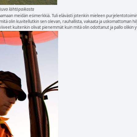
n kuva lähtöpaikasta
amaan meidän esimerkkiä. Tuli elävästi jotenkin mieleen purjelentotoimint
itä olin kuvitellutkin sen olevan, rauhallista, vakaata ja uskomattoman hiljais
viiveet kuitenkin olivat pienemmät kuin mitä olin odottanut ja pallo olikin