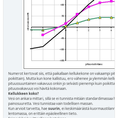
Numerot kertovat siis, että paikallaan kellukekone on vakaampi pitu
poikittain). Mutta kun kone kallistuu, ero vähenee ja ylemmän kell
pituussuuntainen vakavuus onkin jo selvästi pienempi kuin poikittai
pituusvakavuus voi hävitä kokonaan.
Kellukkeen koko?
Vesi on ankara mittari, sillä se ei tunnista mitään standardimassaa he
painosuuretta. Vesi tunnistaa vain todellisen massan.
Kun arvioit tarvetta, hae
suurin
, ei keskimääräistä kuormaustilanne.
lentomassa, on erittäin epäoleellinen tieto.