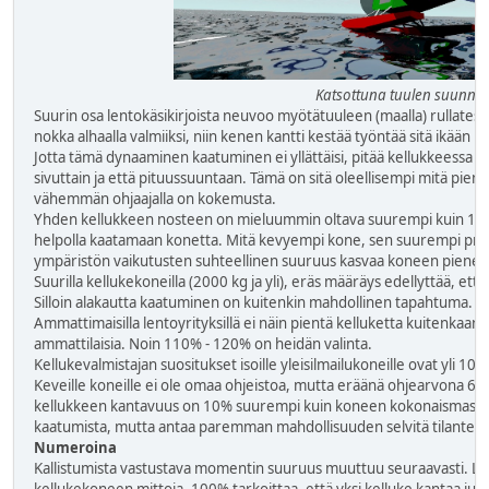
Katsottuna tuulen suunnas
Suurin osa lentokäsikirjoista neuvoo myötätuuleen (maalla) rullates
nokka alhaalla valmiiksi, niin kenen kantti kestää työntää sitä ikään k
Jotta tämä dynaaminen kaatuminen ei yllättäisi, pitää kellukkeessa o
sivuttain ja että pituussuuntaan. Tämä on sitä oleellisempi mitä pie
vähemmän ohjaajalla on kokemusta.
Yhden kellukkeen nosteen on mieluummin oltava suurempi kuin 100%, 
helpolla kaatamaan konetta. Mitä kevyempi kone, sen suurempi pros
ympäristön vaikutusten suhteellinen suuruus kasvaa koneen pienen
Suurilla kellukekoneilla (2000 kg ja yli), eräs määräys edellyttää, et
Silloin alakautta kaatuminen on kuitenkin mahdollinen tapahtuma.
Ammattimaisilla lentoyrityksillä ei näin pientä kelluketta kuitenkaan k
ammattilaisia. Noin 110% - 120% on heidän valinta.
Kellukevalmistajan suositukset isoille yleisilmailukoneille ovat yli 10
Keveille koneille ei ole omaa ohjeistoa, mutta eräänä ohjearvona 60
kellukkeen kantavuus on 10% suurempi kuin koneen kokonaismassa.
kaatumista, mutta antaa paremman mahdollisuuden selvitä tilantees
Numeroina
Kallistumista vastustava momentin suuruus muuttuu seuraavasti. Las