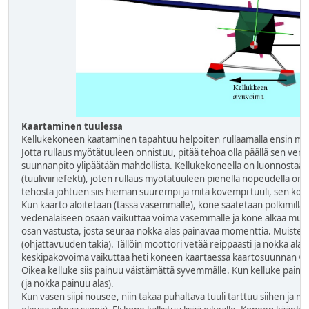
Kaartaminen tuulessa
Kellukekoneen kaataminen tapahtuu helpoiten rullaamalla ensin myöt
Jotta rullaus myötätuuleen onnistuu, pitää tehoa olla päällä sen verra
suunnanpito ylipäätään mahdollista. Kellukekoneella on luonnostaa
(tuuliviiriefekti), joten rullaus myötätuuleen pienellä nopeudella on 
tehosta johtuen siis hieman suurempi ja mitä kovempi tuuli, sen kovem
Kun kaarto aloitetaan (tässä vasemmalle), kone saatetaan polkimilla
vedenalaiseen osaan vaikuttaa voima vasemmalle ja kone alkaa muut
osan vastusta, josta seuraa nokka alas painavaa momenttia. Muistetaa
(ohjattavuuden takia). Tällöin moottori vetää reippaasti ja nokka alas
keskipakovoima vaikuttaa heti koneen kaartaessa kaartosuunnan va
Oikea kelluke siis painuu väistämättä syvemmälle. Kun kelluke pain
(ja nokka painuu alas).
Kun vasen siipi nousee, niin takaa puhaltava tuuli tarttuu siihen ja