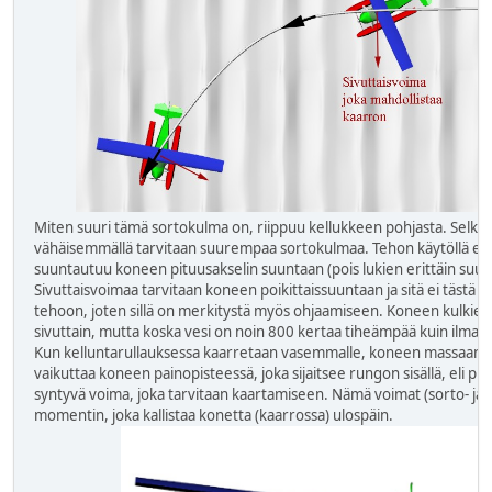
Miten suuri tämä sortokulma on, riippuu kellukkeen pohjasta. Selkeä
vähäisemmällä tarvitaan suurempaa sortokulmaa. Tehon käytöllä ei o
suuntautuu koneen pituusakselin suuntaan (pois lukien erittäin suur
Sivuttaisvoimaa tarvitaan koneen poikittaissuuntaan ja sitä ei tästä 
tehoon, joten sillä on merkitystä myös ohjaamiseen. Koneen kulkie
sivuttain, mutta koska vesi on noin 800 kertaa tiheämpää kuin ilma, ei
Kun kelluntarullauksessa kaarretaan vasemmalle, koneen massaan va
vaikuttaa koneen painopisteessä, joka sijaitsee rungon sisällä, eli 
syntyvä voima, joka tarvitaan kaartamiseen. Nämä voimat (sorto- ja 
momentin, joka kallistaa konetta (kaarrossa) ulospäin.