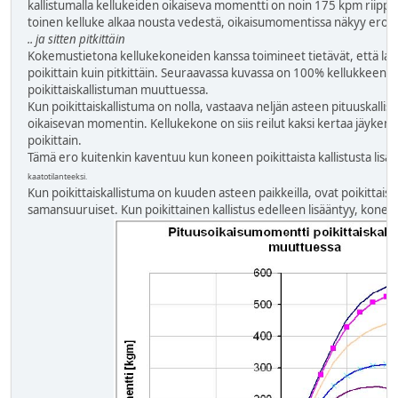
kallistumalla kellukeiden oikaiseva momentti on noin 175 kpm riippu
toinen kelluke alkaa nousta vedestä, oikaisumomentissa näkyy eroa.
.. ja sitten pitkittäin
Kokemustietona kellukekoneiden kanssa toimineet tietävät, että lai
poikittain kuin pitkittäin. Seuraavassa kuvassa on 100% kellukkeen
poikittaiskallistuman muuttuessa.
Kun poikittaiskallistuma on nolla, vastaava neljän asteen pituuskalli
oikaisevan momentin. Kellukekone on siis reilut kaksi kertaa jäykemp
poikittain.
Tämä ero kuitenkin kaventuu kun koneen poikittaista kallistusta lisätä
kaatotilanteeksi.
Kun poikittaiskallistuma on kuuden asteen paikkeilla, ovat poikittais
samansuuruiset. Kun poikittainen kallistus edelleen lisääntyy, kone 