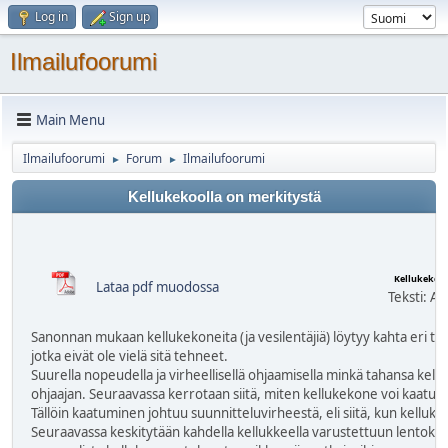
Log in
Sign up
Ilmailufoorumi
Main Menu
Ilmailufoorumi
Forum
Ilmailufoorumi
►
►
Kellukekoolla on merkitystä
Kellukekon
Lataa pdf muodossa
Teksti: Ak
Sanonnan mukaan kellukekoneita (ja vesilentäjiä) löytyy kahta eri tyypp
jotka eivät ole vielä sitä tehneet.
Suurella nopeudella ja virheellisellä ohjaamisella minkä tahansa kel
ohjaajan. Seuraavassa kerrotaan siitä, miten kellukekone voi kaatua v
Tällöin kaatuminen johtuu suunnitteluvirheestä, eli siitä, kun kellukke
Seuraavassa keskitytään kahdella kellukkeella varustettuun lentokone