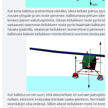
Kun kone kallistuu (esimerkissä oikealle), oikea kelluke painuu syv
nousee ylöspäin ja sen noste pienenee. Kallistumasta johtuen oikea
koneen painon vaikutuspistettä. Oikean kellukkeen noste pyrkii oik
vastaavasti vasemman kellukkeen noste pyrkii lisäämään kallistumist
havaita (päätellä), oikaisevan kellukkeen momenttivarsi pienenee (ko
kallistusta lisäävän kellukkeen momenttivarsi suurenee (koska paino
Kun kallistus on niin suuri, että oikea kelluke on suoraan painopiste
nollaan, eikä kone enää palaa itsestään vaaka-asentoon. Normaaliko
siivenkärjen oloa vedessä. Tällöin oikean kellukkeen noste on kone