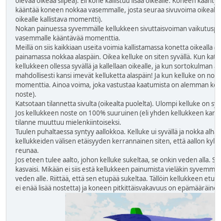
olevaa oikeaa siipeä). Eli kone kallistuu lisää oikealle. Koneen käänty
kääntää koneen nokkaa vasemmalle, josta seuraa sivuvoima oikealle (j
oikealle kallistava momentti).
Nokan painuessa syvemmälle kellukkeen sivuttaisvoiman vaikutuspis
vasemmalle kääntävää momenttia.
Meillä on siis kaikkiaan useita voimia kallistamassa konetta oikealla (k
painamassa nokkaa alaspäin. Oikea kelluke on siten syvällä. Kun katso
kellukkeen ollessa syvällä ja kallellaan oikealle, ja kun sortokulman an
mahdollisesti kansi imevät kelluketta alaspäin! Ja kun kelluke on nokk
momenttia. Ainoa voima, joka vastustaa kaatumista on alemman kellu
noste).
Katsotaan tilannetta sivulta (oikealta puolelta). Ulompi kelluke on sy
Jos kellukkeen noste on 100% suuruinen (eli yhden kellukkeen kan
tilanne muuttuu mielenkiintoiseksi.
Tuulen puhaltaessa syntyy aallokkoa. Kelluke ui syvällä ja nokka alhaa
kellukkeiden välisen etäisyyden kerrannainen siten, että aallon kylk
reunaa.
Jos eteen tulee aalto, johon kelluke sukeltaa, se onkin veden alla. Se
kasvaisi. Mikään ei siis estä kellukkeen painumista vieläkin syvemmä
veden alle. Riittää, että sen etupää sukeltaa. Tällöin kellukkeen e
ei enää lisää nostetta) ja koneen pitkittäisvakavuus on epämääräinen (