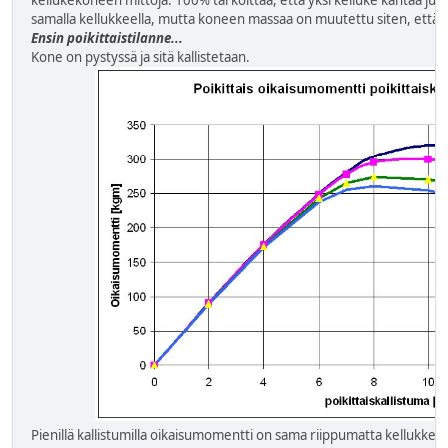
kellukekoneen mittoja. 100% tarkoittaa, että yksi kelluke kantaa ju
samalla kellukkeella, mutta koneen massaa on muutettu siten, että h
Ensin poikittaistilanne...
Kone on pystyssä ja sitä kallistetaan.
Pienillä kallistumilla oikaisumomentti on sama riippumatta kellukkee