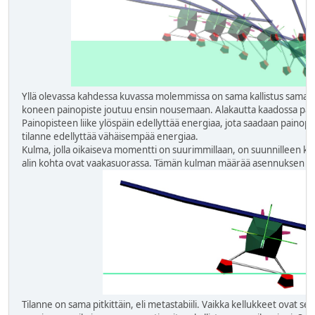
Yllä olevassa kahdessa kuvassa molemmissa on sama kallistus samas
koneen painopiste joutuu ensin nousemaan. Alakautta kaadossa paino
Painopisteen liike ylöspäin edellyttää energiaa, jota saadaan painopi
tilanne edellyttää vähäisempää energiaa.
Kulma, jolla oikaiseva momentti on suurimmillaan, on suunnilleen kul
alin kohta ovat vaakasuorassa. Tämän kulman määrää asennuksen ge
Tilanne on sama pitkittäin, eli metastabiili. Vaikka kellukkeet ovat s