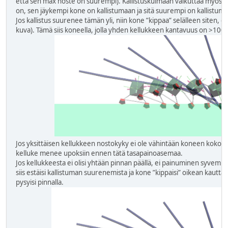
että sen max noste on suurempi). Kallistuskulmaan vaikuttaa myös 
on, sen jäykempi kone on kallistumaan ja sitä suurempi on kallistuma
Jos kallistus suurenee tämän yli, niin kone ”kippaa” selälleen siten, e
kuva). Tämä siis koneella, jolla yhden kellukkeen kantavuus on >100
Jos yksittäisen kellukkeen nostokyky ei ole vähintään koneen kokon
kelluke menee upoksiin ennen tätä tasapainoasemaa.
Jos kellukkeesta ei olisi yhtään pinnan päällä, ei painuminen syvemm
siis estäisi kallistuman suurenemista ja kone ”kippaisi” oikean kautt
pysyisi pinnalla.