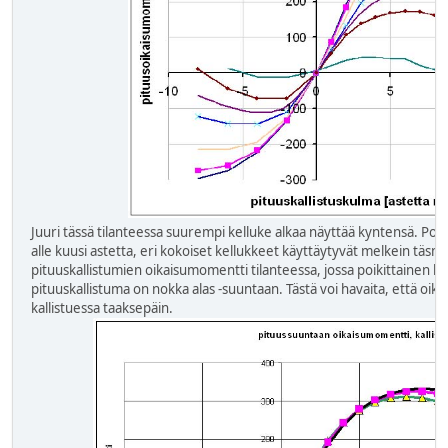
Juuri tässä tilanteessa suurempi kelluke alkaa näyttää kyntensä. Poikit
alle kuusi astetta, eri kokoiset kellukkeet käyttäytyvät melkein täsmä
pituuskallistumien oikaisumomentti tilanteessa, jossa poikittainen kall
pituuskallistuma on nokka alas -suuntaan. Tästä voi havaita, että o
kallistuessa taaksepäin.