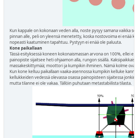
Kun kappale on kokonaan veden alla, noste pysyy samana vaikka se 
pinnan alle, peli on yleensä menetetty, koska nostovoima ei enää kasv
nopeasti kaatuminen tapahtuu. Pystyyn ei enää ole paluuta.
Kone paikallaan
Tässä esityksessä koneen kokonaismassan arvona on 100%, ellei eri
painopiste sijaitsee heti ohjaamon alla, rungon sisällä. Kaksipaikkai
massakeskittymää; moottori ja kumpikin ihminen. Nämä kolme ovat 
Kun kone kelluu paikallaan vaaka-asennossa kumpikin kelluke kannat
kellukkeiden vedessä olevassa osassa painopisteen sijaitessa jonki
mutta tilanne ei ole vakaa. Tällöin puhutaan metastabiilista tilasta.