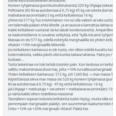
Esimerkiksi kuvitteellinen lentokone.
Koneen tyhjämassa (punnitustodistuksesta) 320 kg Ohjaaja (oikeasti)
Polttoaine (60 litraa autobensaa á 0,75 kg) 45 kg varusteita (kartat, kir
matkatavaraa (enintään) 5 kg vettä kellukkeissa 16 kg
yhteensä 577 kg Tuo ensimmäinen rivi voi olla vaikein arvata uutta kon
vertailemalla pääset ehkä lähelle. Ja arvausvara kannattaa laittaa sen
Kaikki kellukkeet vuotavat tai keräävät kondenssivettä. Ämpärillinen 
se kaatumistilanne ei suvaitse selityksiä, että ”kyllä mä aioin tyhjentää
Massaa on siis 577 kg, edellä esitetyllä marginaalilla siis yhden kelluk
oltaisiin +10% marginaalilla liikkeellä.
Jos kellukkeen kantavuus ei ole tuota, niin silloin edellä kuvatt
todennäköistä, vaikka pilotti olisi kuinka taitava tahansa. Paitsi jos r
koskaan...
Tuota laskelmaa voi toki tehdä toisinkin päin. Kun tiedossa on kellukk
sallittu maksimimassa (kuorma), jotta +10% turvallisuusmarginaali säi
Yhden kellukkeen kantavuus: 572 kg, (eli 1260 lbs) → max massa 52
Käytettävissä oleva max massa siis 520 kg Koneen tyhjämassa (punnit
litraa autobensaa á 0,75 kg) - 45 kg vettä kellukkeissa -16 kg
jää Ohjaaja + matkustaja + varusteet + matkatavaraa (enintään) 139 
Ja nämä kaikki sitten todellisina massoina!
Täsmälleen sopivan kokoista kelluketta tuskin löytyy, mutta tällä voit 
pienempään marginaaliin päädyt, sen suuremman kaatumisriskin hy
Onko +10% vai +20% marginaali riittävä? Päätä itse.