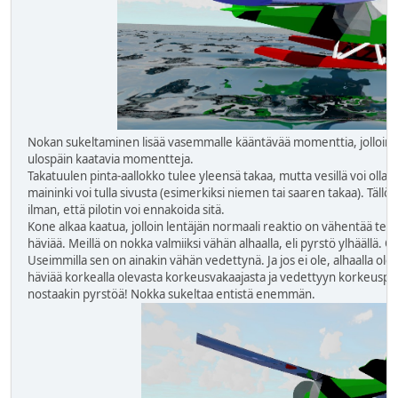
Nokan sukeltaminen lisää vasemmalle kääntävää momenttia, jolloin ka
ulospäin kaatavia momentteja.
Takatuulen pinta-aallokko tulee yleensä takaa, mutta vesillä voi olla a
maininki voi tulla sivusta (esimerkiksi niemen tai saaren takaa). Tällö
ilman, että pilotin voi ennakoida sitä.
Kone alkaa kaatua, jolloin lentäjän normaali reaktio on vähentää teh
häviää. Meillä on nokka valmiiksi vähän alhaalla, eli pyrstö ylhäällä.
Useimmilla sen on ainakin vähän vedettynä. Ja jos ei ole, alhaalla ol
häviää korkealla olevasta korkeusvakaajasta ja vedettyyn korkeusper
nostaakin pyrstöä! Nokka sukeltaa entistä enemmän.