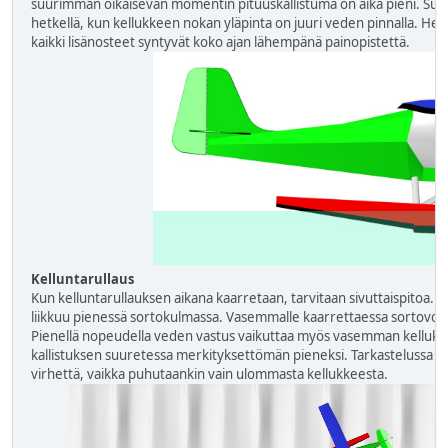
suurimman oikaisevan momentin pituuskallistuma on aika pieni. Suur
hetkellä, kun kellukkeen nokan yläpinta on juuri veden pinnalla. Heti
kaikki lisänosteet syntyvät koko ajan lähempänä painopistettä.
Kelluntarullaus
Kun kelluntarullauksen aikana kaarretaan, tarvitaan sivuttaispitoa. T
liikkuu pienessä sortokulmassa. Vasemmalle kaarrettaessa sortovoim
Pienellä nopeudella veden vastus vaikuttaa myös vasemman kelluk
kallistuksen suuretessa merkityksettömän pieneksi. Tarkastelussa e
virhettä, vaikka puhutaankin vain ulommasta kellukkeesta.