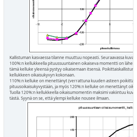
Kallistuman kasvaessa tilanne muuttuu nopeasti. Seuraavassa kuvassa
100%:n kellukkeella pituussuuntainen oikaiseva momentti on lähes hävin
tämä kelluke yleensä pystyy oikaisemaan itsensä. Poikittaiskallistum
kellukkeen oikaisukyvyn kokonaan.
110%:n kelluke on menettänyt (verrattuna kuuden asteen poikittaisk
pituusoikaisukyvystään, ja myös 120%:n kelluke on menettänyt oika
Tuolla 120%:n kellukkeella oikaisumomentin maksimi vakiintuu kuvan 
tästä. Syynä on se, että ylempi kelluke nousee ilmaan.