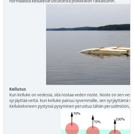
normaalista kellukevarustuksesta poikkeaviin ratkaisuihin.
Kellutus
Kun kelluke on vedessä, sitä nostaa veden noste. Noste on sen ves
syrjäyttää vettä. Kun kelluke painuu syvemmälle, sen syrjäyttämä v
Kellukekoneen pystyssä pysyminen perustuu tähän perusilmiöön, eli