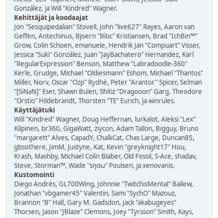
González, ja Will "Kindred" Wagner.
Kehittäjät ja koodaajat
Jon "Sesquipedalian" Stovell, John "live627" Rayes, Aaron van
Geffen, Antechinus, Bjoern "Bloc" Kristiansen, Brad "IchBin™"
Grow, Colin Schoen, emanuele, Hendrik Jan "Compuart" Visser,
Jessica "Suki" González, Juan "JayBachatero" Hernandez, Karl
"RegularExpression" Benson, Matthew "Labradoodle-360"
Kerle, Grudge, Michael "Oldiesmann" Eshom, Michael "Thantos"
Miller, Norv, Oscar "Ozp" Rydhé, Peter "Arantor" Spicer, Selman
"[SiNaN]" Eser, Shawn Bulen, Shitiz "Dragooon" Garg, Theodore
"Orstio" Hildebrandt, Thorsten "TE" Eurich, ja winrules.
Käyttäjätuki
Will "Kindred" Wagner, Doug Heffernan, lurkalot, Aleksi "Lex"
Kilpinen, br360, GigaWatt, ziycon, Adam Tallon, Bigguy, Bruno
"margarett" Alves, CapadY, ChalkCat, Chas Large, Duncan85,
gbsothere, JimM, Justyne, Kat, Kevin "greyknight17" Hou,
Krash, Mashby, Michael Colin Blaber, Old Fossil, S-Ace, shadav,
Steve, Storman™, Wade "sησω" Poulsen, ja xenovanis.
Kustomointi
Diego Andrés, GL700Wing, Johnnie "TwitchisMental" Ballew,
Jonathan "vbgamer45" Valentin, Sami "SychO" Mazouz,
Brannon "B" Hall, Gary M. Gadsdon, Jack "akabugeyes"
Thorsen, Jason "JBlaze" Clemons, Joey "Tyrsson" Smith, Kays,