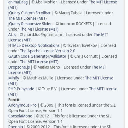
animaDrag
| © Abel Mohler | Licensed under
The MIT License
(MIT)
jQuery Custom Scrollbar
| © Maciej Zubala | Licensed under
The MIT License (MIT)
jQuery Responsive Slider
| © booncon ROCKETS | Licensed
under
The MIT License (MIT)
At.js
| © chord.luo@gmail.com | Licensed under
The MIT
License (MIT)
HTML5 Desktop Notifications
| © Tsvetan Tsvetkov | Licensed
under
The Apache License Version 2.0
GAuth Code Generator/Validator
| © Chris Cornutt | Licensed
under
The MIT License (MIT)
Dropzone.js
| © Matias Meno | Licensed under
The MIT
License (MIT)
Minify
| © Matthias Mullie | Licensed under
The MIT License
(MIT)
PHP-Punycode
| © True B.V. | Licensed under
The MIT License
(MIT)
Fontit
Anonymous Pro
| © 2009 | This font is licensed under the SIL
Open Font License, Version 1.1
ConsolaMono
| © 2012 | This font is licensed under the SIL
Open Font License, Version 1.1
Phennig
| © 2009-2012 | This font is licensed under the SIL