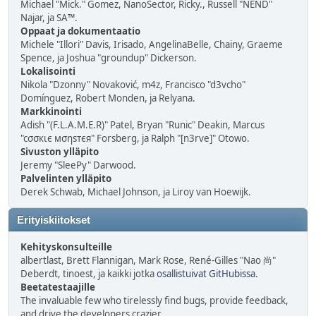
Michael "Mick." Gomez, NanoSector, Ricky., Russell "NEND"
Najar, ja SA™.
Oppaat ja dokumentaatio
Michele "Illori" Davis, Irisado, AngelinaBelle, Chainy, Graeme
Spence, ja Joshua "groundup" Dickerson.
Lokalisointi
Nikola "Dzonny" Novaković, m4z, Francisco "d3vcho"
Domínguez, Robert Monden, ja Relyana.
Markkinointi
Adish "(F.L.A.M.E.R)" Patel, Bryan "Runic" Deakin, Marcus
"cσσкιє мσηѕтєя" Forsberg, ja Ralph "[n3rve]" Otowo.
Sivuston ylläpito
Jeremy "SleePy" Darwood.
Palvelinten ylläpito
Derek Schwab, Michael Johnson, ja Liroy van Hoewijk.
Erityiskiitokset
Kehityskonsulteille
albertlast, Brett Flannigan, Mark Rose, René-Gilles "Nao 尚"
Deberdt, tinoest, ja kaikki jotka
osallistuivat GitHubissa
.
Beetatestaajille
The invaluable few who tirelessly find bugs, provide feedback,
and drive the developers crazier.