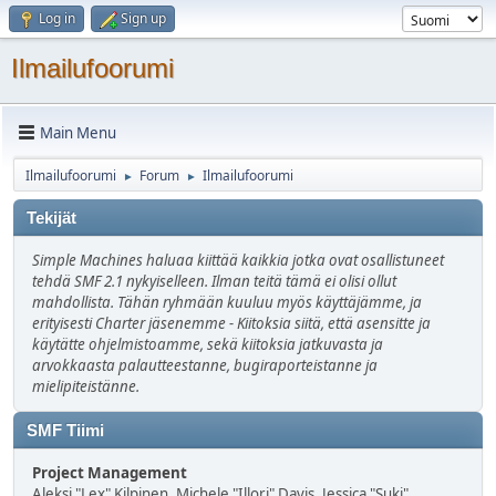
Log in
Sign up
Ilmailufoorumi
Main Menu
Ilmailufoorumi
Forum
Ilmailufoorumi
►
►
Tekijät
Simple Machines haluaa kiittää kaikkia jotka ovat osallistuneet
tehdä SMF 2.1 nykyiselleen. Ilman teitä tämä ei olisi ollut
mahdollista. Tähän ryhmään kuuluu myös käyttäjämme, ja
erityisesti Charter jäsenemme - Kiitoksia siitä, että asensitte ja
käytätte ohjelmistoamme, sekä kiitoksia jatkuvasta ja
arvokkaasta palautteestanne, bugiraporteistanne ja
mielipiteistänne.
SMF Tiimi
Project Management
Aleksi "Lex" Kilpinen, Michele "Illori" Davis, Jessica "Suki"