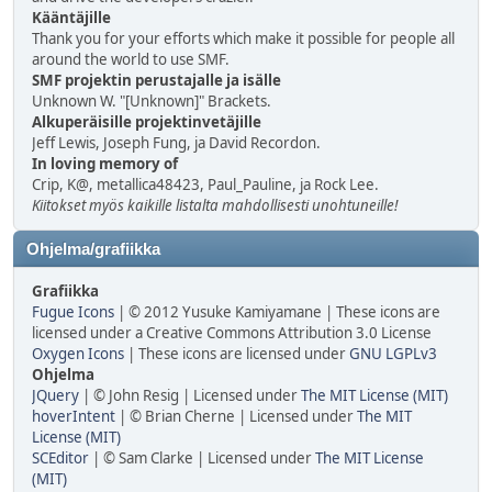
Kääntäjille
Thank you for your efforts which make it possible for people all
around the world to use SMF.
SMF projektin perustajalle ja isälle
Unknown W. "[Unknown]" Brackets.
Alkuperäisille projektinvetäjille
Jeff Lewis, Joseph Fung, ja David Recordon.
In loving memory of
Crip, K@, metallica48423, Paul_Pauline, ja Rock Lee.
Kiitokset myös kaikille listalta mahdollisesti unohtuneille!
Ohjelma/grafiikka
Grafiikka
Fugue Icons
| © 2012 Yusuke Kamiyamane | These icons are
licensed under a Creative Commons Attribution 3.0 License
Oxygen Icons
| These icons are licensed under
GNU LGPLv3
Ohjelma
JQuery
| © John Resig | Licensed under
The MIT License (MIT)
hoverIntent
| © Brian Cherne | Licensed under
The MIT
License (MIT)
SCEditor
| © Sam Clarke | Licensed under
The MIT License
(MIT)