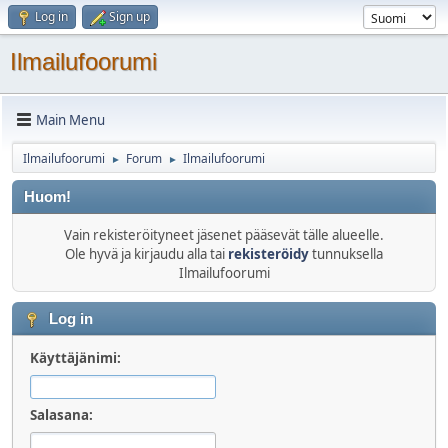
Log in
Sign up
Ilmailufoorumi
Main Menu
Ilmailufoorumi
Forum
Ilmailufoorumi
►
►
Huom!
Vain rekisteröityneet jäsenet pääsevät tälle alueelle.
Ole hyvä ja kirjaudu alla tai
rekisteröidy
tunnuksella
Ilmailufoorumi
Log in
Käyttäjänimi:
Salasana: