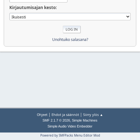
Kirjautumisajan kesto:
Unohtuiko salasana?
|
|
Ohjeet
Ehdot ja säännöt
Siirry ylös ▲
,
SMF 2.1.7 © 2026
Simple Machines
Simple Audio Video Embedder
Powered by SMFPacks Menu Editor Mod