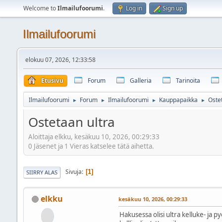
Welcome to
Ilmailufoorumi
.
Log in
Sign up
Ilmailufoorumi
elokuu 07, 2026, 12:33:58
Etusivu
Forum
Galleria
Tarinoita
Ilmailufoorumi
Forum
Ilmailufoorumi
Kauppapaikka
Oste
►
►
►
►
Ostetaan ultra
Aloittaja elkku, kesäkuu 10, 2026, 00:29:33
0 Jäsenet ja 1 Vieras katselee tätä aihetta.
Sivuja
1
SIIRRY ALAS
elkku
kesäkuu 10, 2026, 00:29:33
Hakusessa olisi ultra kelluke- ja p