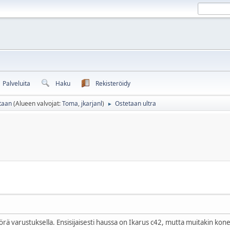
Palveluita
Haku
Rekisteröidy
taan
(Alueen valvojat:
Toma
,
jkarjanl
)
Ostetaan ultra
►
yörä varustuksella. Ensisijaisesti haussa on Ikarus c42, mutta muitakin kone