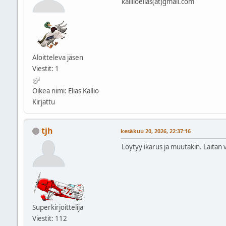
kalllioelias(at)gmail.com
Aloitteleva jäsen
Viestit: 1
Oikea nimi: Elias Kallio
Kirjattu
tjh
kesäkuu 20, 2026, 22:37:16
Löytyy ikarus ja muutakin. Laitan v
Superkirjoittelija
Viestit: 112