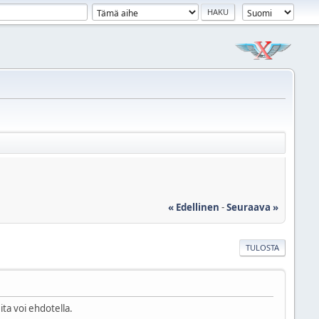
« Edellinen
-
Seuraava »
TULOSTA
ita voi ehdotella.