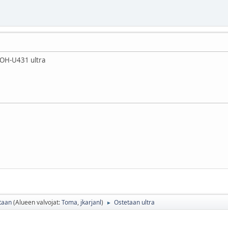
h OH-U431 ultra
taan
(Alueen valvojat:
Toma
,
jkarjanl
)
Ostetaan ultra
►