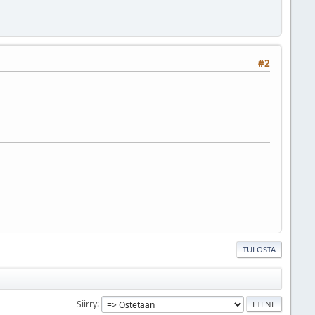
#2
TULOSTA
Siirry