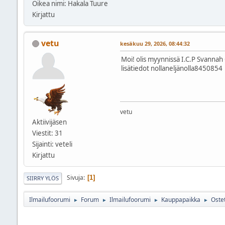
Oikea nimi: Hakala Tuure
Kirjattu
vetu
kesäkuu 29, 2026, 08:44:32
Moi! olis myynnissä I.C.P Svanna
lisätiedot nollaneljänolla8450854
vetu
Aktiivijäsen
Viestit: 31
Sijainti: veteli
Kirjattu
Sivuja
1
SIIRRY YLÖS
Ilmailufoorumi
Forum
Ilmailufoorumi
Kauppapaikka
Oste
►
►
►
►