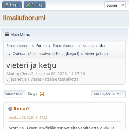
Log in
Sign up
Ilmailufoorumi
Main Menu
Ilmailufoorumi
Forum
Ilmailufoorumi
Kauppapaikka
►
►
►
Ostetaan
(Alueen valvojat:
Toma
,
jkarjanl
)
vieteri ja ketju
►
►
vieteri ja ketju
Aloittaja Rimai2, kesäkuu 06, 2026, 11:57:26
0 Jäsenet ja 1 Vieras katselee tätä aihetta.
Sivuja
1
SIIRRY ALAS
KÄYTTÄJÄN TOIMET
Rimai2
kesäkuu 06, 2026, 11:57:26
Scott 2300 kannuspyörään sopivat siltä varalta että jollakulla