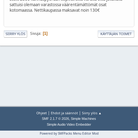
sattuisi olemaan varastossa väärentämättömät osat
kotomaassa. Nettikaupassa maksavat noin 130€
Sivuja
1
SIIRRY YLÖS
KÄYTTÄJÄN TOIMET
|
|
Ohjeet
Ehdot ja säännöt
Siirry ylös ▲
,
SMF 2.1.7 © 2026
Simple Machines
Simple Audio Video Embedder
Powered by SMFPacks Menu Editor Mod