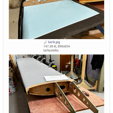
karki.jpg
147.38 kt, 890x654
tarkasteltu