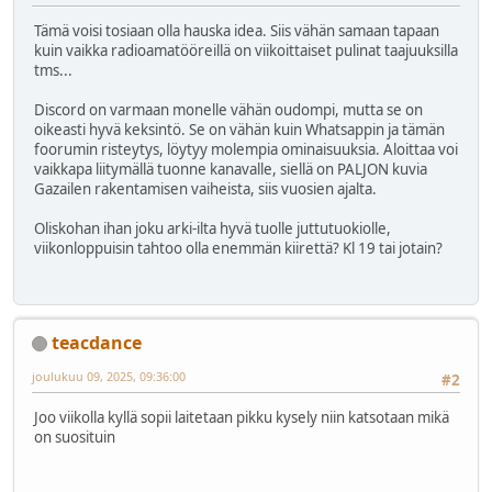
Tämä voisi tosiaan olla hauska idea. Siis vähän samaan tapaan
kuin vaikka radioamatööreillä on viikoittaiset pulinat taajuuksilla
tms...
Discord on varmaan monelle vähän oudompi, mutta se on
oikeasti hyvä keksintö. Se on vähän kuin Whatsappin ja tämän
foorumin risteytys, löytyy molempia ominaisuuksia. Aloittaa voi
vaikkapa liitymällä tuonne kanavalle, siellä on PALJON kuvia
Gazailen rakentamisen vaiheista, siis vuosien ajalta.
Oliskohan ihan joku arki-ilta hyvä tuolle juttutuokiolle,
viikonloppuisin tahtoo olla enemmän kiirettä? Kl 19 tai jotain?
teacdance
joulukuu 09, 2025, 09:36:00
#2
Joo viikolla kyllä sopii laitetaan pikku kysely niin katsotaan mikä
on suosituin