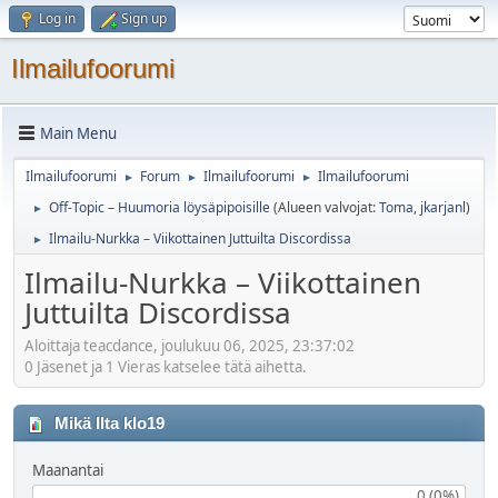
Log in
Sign up
Ilmailufoorumi
Main Menu
Ilmailufoorumi
Forum
Ilmailufoorumi
Ilmailufoorumi
►
►
►
Off-Topic – Huumoria löysäpipoisille
(Alueen valvojat:
Toma
,
jkarjanl
)
►
Ilmailu-Nurkka – Viikottainen Juttuilta Discordissa
►
Ilmailu-Nurkka – Viikottainen
Juttuilta Discordissa
Aloittaja teacdance, joulukuu 06, 2025, 23:37:02
0 Jäsenet ja 1 Vieras katselee tätä aihetta.
Mikä Ilta klo19
Maanantai
0 (0%)