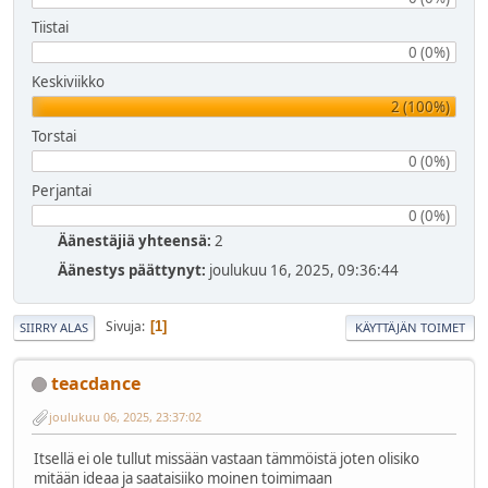
Tiistai
0 (0%)
Keskiviikko
2 (100%)
Torstai
0 (0%)
Perjantai
0 (0%)
Äänestäjiä yhteensä:
2
Äänestys päättynyt:
joulukuu 16, 2025, 09:36:44
Sivuja
1
SIIRRY ALAS
KÄYTTÄJÄN TOIMET
teacdance
joulukuu 06, 2025, 23:37:02
Itsellä ei ole tullut missään vastaan tämmöistä joten olisiko
mitään ideaa ja saataisiiko moinen toimimaan