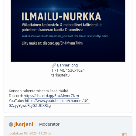
Banneri.png
1.71 Mt, 1536x1024
tarkasteltu
Koneen rakentamisesta lisää täältä
Discord:
https://discord.gg/5h4Mvmr7Nm
YouTube:
https://www.youtube.com/channel/UC-
0ZzyyYgweRqJGZUtIXRLg
jkarjanl
Moderator
joulukuu 08, 2025, 11:20:08
#1