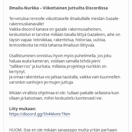
Ilmailu-Nurkka – Viikottainen Juttuilta Discordissa
Tervetuloa rennolle viikoittaiselle ilmailuillalle meidän Gazaile-
rakennuskanavalle!
Vaikka discord kanava on gazaile rakennusaiheinen,
keskustelun ei tarvitse millään tavalla liittyä Gazaileen, aihe on
täysin vapaa: tekniikkaa, rakentelua, historiaa, uutisia,
lentovideoita tai mitä tahansa ilmailuun liittyvää.
Osallistuminen onnistuu hyvin myös puhelimella. Jos joku
haluaa avata kameran, voidaan samalla tehdä pieni
"tallikierros" ja kurkata, millaisia projekteja nurkkiin on
kertynyt.
Ja omaa rakentelua voi jatkaa taustalla, vaikka vain kuunnellen
varsinkin vanhojen jermujen juttuja.
Mitään virallista ohjelmaa ei ole: tullaan paikalle sellaisina kuin
ollaan ja katsotaan, mihin keskustelu luontevasti vie.
Liity mukaan:
https://discord.gg/5h4Mvmr7Nm
HUOM. Itse en ole mikään sanaseppo mutta yritän parhaani