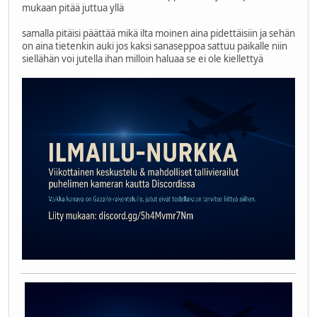
mukaan pitää juttua yllä
samalla pitäisi päättää mikä ilta moinen aina pidettäisiin ja sehän
on aina tietenkin auki jos kaksi sanaseppoa sattuu paikalle niin
siellähän voi jutella ihan milloin haluaa se ei ole kiellettyä