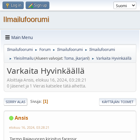
Log in
Sign up
Ilmailufoorumi
Main Menu
Ilmailufoorumi
Forum
Ilmailufoorumi
Ilmailufoorumi
►
►
►
Yleisilmailu
(Alueen valvojat:
Toma
,
jkarjanl
)
Varkaita Hyvinkäällä
►
►
Varkaita Hyvinkäällä
Aloittaja Ansis, elokuu 16, 2024, 03:28:21
0 Jäsenet ja 1 Vieras katselee tätä aihetta.
Sivuja
1
SIIRRY ALAS
KÄYTTÄJÄN TOIMET
Ansis
elokuu 16, 2024, 03:28:21
Tarmo Rajavuoren kirjoitus facessa: