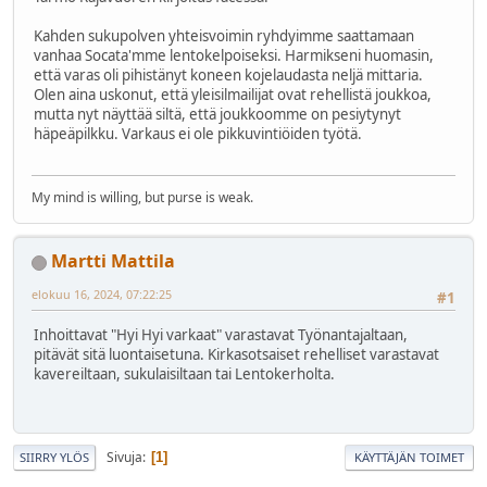
Kahden sukupolven yhteisvoimin ryhdyimme saattamaan
vanhaa Socata'mme lentokelpoiseksi. Harmikseni huomasin,
että varas oli pihistänyt koneen kojelaudasta neljä mittaria.
Olen aina uskonut, että yleisilmailijat ovat rehellistä joukkoa,
mutta nyt näyttää siltä, että joukkoomme on pesiytynyt
häpeäpilkku. Varkaus ei ole pikkuvintiöiden työtä.
My mind is willing, but purse is weak.
Martti Mattila
elokuu 16, 2024, 07:22:25
#1
Inhoittavat "Hyi Hyi varkaat" varastavat Työnantajaltaan,
pitävät sitä luontaisetuna. Kirkasotsaiset rehelliset varastavat
kavereiltaan, sukulaisiltaan tai Lentokerholta.
Sivuja
1
SIIRRY YLÖS
KÄYTTÄJÄN TOIMET