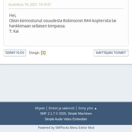
toukokuu 19, 2021, 14:10:51
Hei,
Olisin kiinnostunut osuudesta Robinsonin R44-kopterista tai
hankkimaan sellaisen kimpassa.
T: Kai
Sivuja
1
SIIRRY YLÖS
KÄYTTÄJÄN TOIMET
|
|
Ohjeet
Ehdot ja säännöt
Siirry ylös ▲
,
SMF 2.1.7 © 2026
Simple Machines
Simple Audio Video Embedder
Powered by SMFPacks Menu Editor Mod