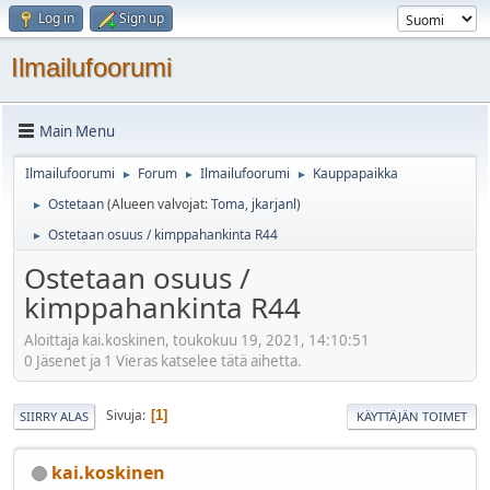
Log in
Sign up
Ilmailufoorumi
Main Menu
Ilmailufoorumi
Forum
Ilmailufoorumi
Kauppapaikka
►
►
►
Ostetaan
(Alueen valvojat:
Toma
,
jkarjanl
)
►
Ostetaan osuus / kimppahankinta R44
►
Ostetaan osuus /
kimppahankinta R44
Aloittaja kai.koskinen, toukokuu 19, 2021, 14:10:51
0 Jäsenet ja 1 Vieras katselee tätä aihetta.
Sivuja
1
SIIRRY ALAS
KÄYTTÄJÄN TOIMET
kai.koskinen