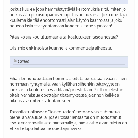
joskus kuulee jopa hämmästyttäviä kertomuksia siitä, miten jo
pelkästään perusohjaamisen opetus on hukassa. Joku opettaja
kuulema kieltää ehdottomasti jalan käytön kaarroissa ja joku
neuvoo laskussa työntämään koneen kiitotien pintaan!
Pitäisikö siis koulutusmääriä tai koulutuksen tasoa nostaa?
Olisi mielenkiintoista kuunnella kommentteja aiheesta.
Lainaa
Eihän lennonopettajan hommia aloiteta pelkästään vaan siihen
hommaan ryhtymällä, vaan kyllähän siihenkin pätevyyteen
jonkilaista koulutusta vaaditaan/järjestetään. Siellä mielestäni
pitäisi varmistua opettajan tietämyksestä ja ennen kaikkea
oikeasta asenteesta lentämiseen.
Toisaalta tuollaiseen "toisen käden" tietoon voisi suhtautua
pienellä varauksella. Jos ei "osaa" lentää tai on muodostanut
itselleen virheellisiä toimintamalleja, niin aloittelevan pilotin on
ehkä helppo laittaa ne opettajan syyksi.