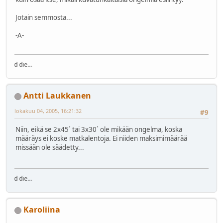
Jotain semmosta...
-A-
Fly high in 
Antti Laukkanen
lokakuu 04, 2005, 16:21:32
#9
Niin, eikä se 2x45´ tai 3x30´ ole mikään ongelma, koska
määräys ei koske matkalentoja. Ei niiden maksimimäärää
missään ole säädetty...
Fly high in 
Karoliina