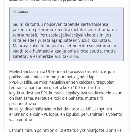
Lainaa
Se, mikä tuntuu nousevan tapetille kerta toisensa
jälkeen, on pikemminkin ultrakoulutuksen riittämätön
teoriamäärä. Perusasiat jäävät täysin kateisiin, jos
niitä ei edes yritetä ajanpuutteen vuoksi kouluttaa.
Määräyskokoelman jonkinaseteinenkin sisäistäminen
vaatii toki huimasti aikaa ja oma-alotteisuutta, mutta
kiitettäviä esimerkkejä siitäkin on.
Mielestäni taas mitä UL-lennon teorioissa käsiteltiin, ei juuri
poikkea siitä mitä olemme juuri nyt käyneet läpi
PPL-kurssilla. Se miksi haluaisin ennen kaikkea ultrapuolen
teorian sataan tuntiin on että koko 100 h ei tarttisi
käydä uudestaan PPL-kurssilla. Läpikäytävä slaidikokoelma kun
on ihan sama. Kertaus ei toki ole pahasta, mutta silti
parannettavaa
lienisi yhdistämällä näiden kahden teoriat. UPL ei nyt niin
erilainen ole kuin PPL loppujen lopuksi, perusmittari ja yölento
vaan puuttuu.
Lähinnä minun pointti on ollut että tuo yksinharjoittelu on aika