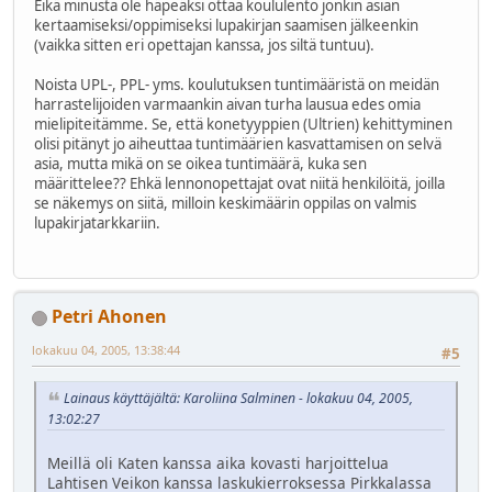
Eikä minusta ole häpeäksi ottaa koululento jonkin asian
kertaamiseksi/oppimiseksi lupakirjan saamisen jälkeenkin
(vaikka sitten eri opettajan kanssa, jos siltä tuntuu).
Noista UPL-, PPL- yms. koulutuksen tuntimääristä on meidän
harrastelijoiden varmaankin aivan turha lausua edes omia
mielipiteitämme. Se, että konetyyppien (Ultrien) kehittyminen
olisi pitänyt jo aiheuttaa tuntimäärien kasvattamisen on selvä
asia, mutta mikä on se oikea tuntimäärä, kuka sen
määrittelee?? Ehkä lennonopettajat ovat niitä henkilöitä, joilla
se näkemys on siitä, milloin keskimäärin oppilas on valmis
lupakirjatarkkariin.
Petri Ahonen
lokakuu 04, 2005, 13:38:44
#5
Lainaus käyttäjältä: Karoliina Salminen - lokakuu 04, 2005,
13:02:27
Meillä oli Katen kanssa aika kovasti harjoittelua
Lahtisen Veikon kanssa laskukierroksessa Pirkkalassa