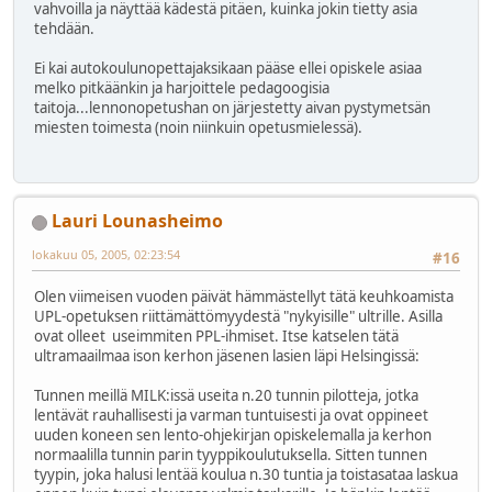
vahvoilla ja näyttää kädestä pitäen, kuinka jokin tietty asia
tehdään.
Ei kai autokoulunopettajaksikaan pääse ellei opiskele asiaa
melko pitkäänkin ja harjoittele pedagoogisia
taitoja...lennonopetushan on järjestetty aivan pystymetsän
miesten toimesta (noin niinkuin opetusmielessä).
Lauri Lounasheimo
lokakuu 05, 2005, 02:23:54
#16
Olen viimeisen vuoden päivät hämmästellyt tätä keuhkoamista
UPL-opetuksen riittämättömyydestä "nykyisille" ultrille. Asilla
ovat olleet useimmiten PPL-ihmiset. Itse katselen tätä
ultramaailmaa ison kerhon jäsenen lasien läpi Helsingissä:
Tunnen meillä MILK:issä useita n.20 tunnin pilotteja, jotka
lentävät rauhallisesti ja varman tuntuisesti ja ovat oppineet
uuden koneen sen lento-ohjekirjan opiskelemalla ja kerhon
normaalilla tunnin parin tyyppikoulutuksella. Sitten tunnen
tyypin, joka halusi lentää koulua n.30 tuntia ja toistasataa laskua