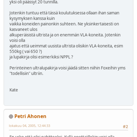
yksi oli päässyt 20 tunnilla.
Jotenkin tuntuu että tässä koulutuksessa ollaan ihan saman
kysymyksen kanssa kuin
vaikka koneiden painonkin suhteen. Ne yksinkertaisesti on
kasvaneet ulos
alkuperäisistä ultrista ja on enemmän VLA-koneita. Jotenkin
voisi olla
ajatus että ueimmat uusista ultrista olisikin VLA-koneita, esim
550kg ( vai 650 ?)
ja lupakirja olisi esimerkiksi NPPL ?
Perinteinen ultralupakirja voisi jäädä sitten niihin Foxeihin yms
"todellisiin" ultriin.
Kate
Petri Ahonen
lokakuu 04, 2005, 12:44:33
#2
En usko että olisi pahitteeksi. Kyllä opettajillekin voisi olla