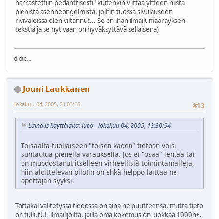
harrastettiin pedanttisesti" kuitenkin viittaa yhteen niistä
pienistä asenneongelmista, joihin tuossa sivulauseen
riviväleissä olen viitannut... Se on ihan ilmailumääräyksen
tekstiä ja se nyt vaan on hyväksyttävä sellaisena)
Fly high in 
Jouni Laukkanen
lokakuu 04, 2005, 21:03:16
#13
Lainaus käyttäjältä: Juho - lokakuu 04, 2005, 13:30:54
Toisaalta tuollaiseen "toisen käden" tietoon voisi
suhtautua pienellä varauksella. Jos ei "osaa" lentää tai
on muodostanut itselleen virheellisiä toimintamalleja,
niin aloittelevan pilotin on ehkä helppo laittaa ne
opettajan syyksi.
Tottakai välitetyssä tiedossa on aina ne puutteensa, mutta tieto
on tullutUL-ilmailijoilta, joilla oma kokemus on luokkaa 1000h+.