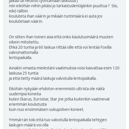
jalkaa tai neuvoo työntämään laskussa )
niin eiköhän niihin pitäisi jo tarkastuslentäjänkin puuttua ? Siis,
eikö tällöin
kouluteta ihan väärin ja mikään tuntimäärä ei auta jos
koulutetaan väärin.
On sitten ihan toinen asia että onko käulutusmäärä muuten
oikein mitoitettu.
Ehkä 20 tuntia ja 60 laskua riittää sille että voi lentää Foxilla
valvomattomalla
lentopaikalla.
Ainakin omasta mielestäni vaatimuksia voisi kasvattaa esim 120
laskusa 25 tuntia
ja että tietty määrä laskuja valvotulla lentopaikalla.
Eiköhän nykyään ehdoton enemmistö ultrista ole näitä
uudempia koneita
kuten Ikarus, Eurostar, Star jne jotka kuitenkin vaatinevat
enemmän koulutusta
kuin nuo ensimmäisen sukupolven koneet.
Ymmärrän toki että tuo valvotulla lentopaikalla tehtyjen
laskujen määrä voi olla