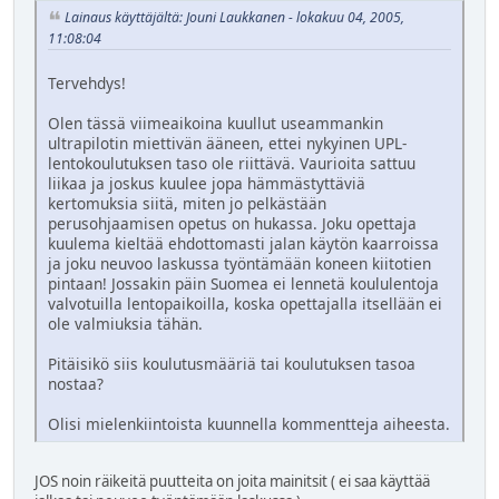
Lainaus käyttäjältä: Jouni Laukkanen - lokakuu 04, 2005,
11:08:04
Tervehdys!
Olen tässä viimeaikoina kuullut useammankin
ultrapilotin miettivän ääneen, ettei nykyinen UPL-
lentokoulutuksen taso ole riittävä. Vaurioita sattuu
liikaa ja joskus kuulee jopa hämmästyttäviä
kertomuksia siitä, miten jo pelkästään
perusohjaamisen opetus on hukassa. Joku opettaja
kuulema kieltää ehdottomasti jalan käytön kaarroissa
ja joku neuvoo laskussa työntämään koneen kiitotien
pintaan! Jossakin päin Suomea ei lennetä koululentoja
valvotuilla lentopaikoilla, koska opettajalla itsellään ei
ole valmiuksia tähän.
Pitäisikö siis koulutusmääriä tai koulutuksen tasoa
nostaa?
Olisi mielenkiintoista kuunnella kommentteja aiheesta.
JOS noin räikeitä puutteita on joita mainitsit ( ei saa käyttää