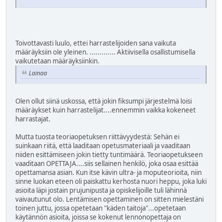
Toivottavasti luulo, ettei harrastelijoiden sana vaikuta
määräyksiin ole yleinen. ............. Aktiivisella osallistumisella
vaikutetaan määräyksiinkin.
Lainaa
Olen ollut siinä uskossa, että jokin fiksumpi järjestelmä loisi
määräykset kuin harrastelijat....ennemmin vaikka kokeneet
harrastajat.
Mutta tuosta teoriaopetuksen riittävyydestä: Sehän ei
suinkaan riitä, että laaditaan opetusmateriaali ja vaaditaan
niiden esittämiseen jokin tietty tuntimäärä. Teoriaopetukseen
vaaditaan OPETTAJA....siis sellainen henkilö, joka osaa esittää
opettamansa asian. Kun itse kävin ultra- ja moputeorioita, niin
sinne luokan eteen oli paiskattu kerhosta nuori heppu, joka luki
asioita läpi jostain prujunipusta ja opiskelijoille tuli lähinnä
vaivautunut olo. Lentämisen opettaminen on sitten mielestäni
toinen juttu, jossa opetetaan "käden taitoja"...opetetaan
käytännön asioita, joissa se kokenut lennonopettaja on