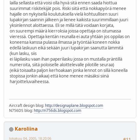
lailla sellaista että voisi olla hyvä sitä ennen saada hiottua
suurimmat riskitekijät pois. Riski siitä että nokkapyörä menee
hajalle on nykyisellä koulutuksella vielä kohtuullisen suuri
lupakirjan saannin jälkeen ja lienee kaikista suurimmillaan juuri
yksinlennot aloittaessa. Eli se millä tätä voidaan korjata,
on suurempi määrä kierroksia joissa opettaja on istumassa
vieressä. Opettaja kentän reunalla ei auta yhtään jos oppilas on
koneensa kanssa pulassa ilmassa ja työntää koneen nokka
edellä laskuun eikä sekään juuri lupakirjan saanutta lämmitä
(kun lasku, siis
ei läpilasku vaan ihan paperilasku jossa on mustalla präntillä
numeroita, siitä poloiselle aloittelevalle pilotille seuraa)
(eikä toisaalta paljon kerhoakaan jonka lennot on sillä koneella
stopissa jonkin aikaa) että kone menee mäsäksi siinä
harjoitteluvaiheessa.
Aircraft design blog:
http://designaplane.blogspot.com
N756DS blog:
http://n756ds.blogspot.com
Karoliina
lokakuu 04, 2005, 18:20:06
#11