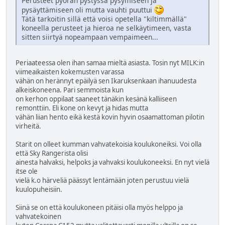
Perusteet pyörän pystyssä pysymiseen ja
pysäyttämiseen oli mutta vauhti puuttui
Tätä tarkoitin sillä että voisi opetella "kiltimmällä"
koneella perusteet ja hieroa ne selkäytimeen, vasta
sitten siirtyä nopeampaan vempaimeen...
Periaateessa olen ihan samaa mieltä asiasta. Tosin nyt MILK:in
viimeaikaisten kokemusten varassa
vähän on herännyt epäilyä sen Ikaruksenkaan ihanuudesta
alkeiskoneena. Pari semmoista kun
on kerhon oppilaat saaneet tänäkin kesänä kalliiseen
remonttiin. Eli kone on kevyt ja hidas mutta
vähän liian hento eikä kestä kovin hyvin osaamattoman pilotin
virheitä.
Starit on olleet kumman vahvatekoisia koulukoneiksi. Voi olla
että Sky Rangerista olisi
ainesta halvaksi, helpoks ja vahvaksi koulukoneeksi. En nyt vielä
itse ole
vielä k.o härveliä päässyt lentämään joten perustuu vielä
kuulopuheisiin.
Siinä se on että koulukoneen pitäisi olla myös helppo ja
vahvatekoinen