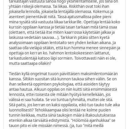
tarkastajan vastuuta sanoa nogo yksinlentämiselle, jos siinä on
yhtään riskejä olemassa. Tai liikaa. Riskithän ovat toki ihan
jokaisella lennolla, jokaisella lentäjällä olemassa. Kokemus ja
asenteet pienentävät niitä. Tässä ajatusmallissa piilee pieni
miina sysätä sitä vastuuta liikaa tarkkarille. Opettaja lentää koko
kurssin oppilaan kanssa ja tietää tasan tarkaan mitä tämä osaa
(olettaen, että tietää itse miten kaarrossa käytetään jalkaa ja
laskussa vedetään sauvaa...). Tarkkarin pitäisi sitten kyetä
analysoimaan oppilaan lentotaito sen yhden keikan aikana. Ja
saattaa olla vieläpä sitäkin, että kun homma menee sinnepäin ja
opettaja on kerran ko. hahmon lentokokeeseen laittanut,
tarkastuslentäjä katsoo läpi sormien. Toivottavasti näin ei ole,
mutta saattaapa ollakin?
Tiedän kyllä ongelmat tuuon päivittäisen maksimilentomäärän
kanssa. Siltikin suositan sitä kunnon taukoa siihen väliin. Se on
ihan selkeetä oppimisen psykologiaa, että asioiden täytyy
antaa hautua. Alkuun oppilas on niin kuitti siitä ensimmäisestä
lennosta, ettei toisesta ole mitään hyötyä kenellekään, jos
välissä ei saa huilata. Se voi tuntua tyhmältä, muttei ole sitä.
Sitä paitsi, jos kerran on kaksi oppilasta, eikö tuo tauko tule aika
luonnollisesti? Tehokkaampaa olisi lentää ne kolme puolen
tunnin keikkaa, mutta siinä taukojen määrä iltakoulutuksessa
etenkin alkaa tärväätä edistymistä. "Hölömöä ajanhukkaa" se
tauon pito ei ole missään nimessä. (ja, tuo "mitä meillä