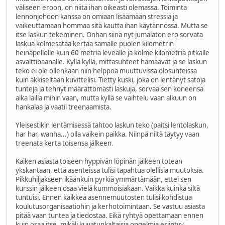
väliseen eroon, on niitä ihan oikeasti olemassa. Toiminta
lennonjohdon kanssa on omiaan lisäämään stressiä ja
vaikeuttamaan hommaa sitä kautta ihan käytännössä. Mutta se
itse laskun tekeminen. Onhan siinä nyt jumalaton ero sorvata
laskua kolmesataa kertaa samalle puolen kilometrin
heinäpellolle kuin 60 metriä leveälle ja kolme kilometriä pitkälle
asvalttibaanalle. Kyllä kyllä, mittasuhteet hämäävät ja se laskun
teko ei ole ollenkaan niin helppoa muuttuvissa olosuhteissa
kuin äkkiseltään kuvittelisi. Tietty kuski, joka on lentänyt satoja
tunteja ja tehnyt määrättömästi laskuja, sorvaa sen koneensa
aika lailla mihin vaan, mutta kyllä se vaihtelu vaan alkuun on
hankalaa ja vaatii treenaamista.
Yleisestikin lentämisessä tahtoo laskun teko (paitsi lentolaskun,
har har, wanha...) olla vaikein paikka. Niinpä niitä täytyy vaan
treenata kerta toisensa jälkeen.
Kaiken asiasta toiseen hyppivän löpinän jälkeen totean
ykskantaan, että asenteissa tulisi tapahtua olellisia muutoksia.
Pikkuhiljakseen ikäänkuin pyrkiä ymmärtämään, ettei sen
kurssin jälkeen osaa vielä kummoisiakaan. Vaikka kuinka siltä
tuntuisi. Ennen kaikkea asennemuutosten tulisi kohdistua
koulutusorganisaatiohin ja kerhotoimintaan. Se vastuu asiasta
pitää vaan tuntea ja tiedostaa. Eikä ryhtyä opettamaan ennen
kuin osaa itse, mikäli kuvatunkaltaisia ongelmia esiintyy.