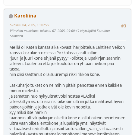
Karoliina
lokakuu 04, 2005, 13:02:27
#3
Viimeisin muokkaus
: lokakuu 07, 2005, 09:00:49 käyttäjältä Karoliina
Salminen
Meillä oli Katen kanssa aika kovasti harjoittelua Lahtisen Veikon
kanssa laskukierroksessa Pirkkalassa ja silti oltiin
"juuri ja juuri kone ehjänä pysyy" -pilotteja lupakirjan saannin
jälkeen. Luulenpa että jos koulutus on yhtään heikompaa
tasoa,
niin olisi saattanut olla suurempi riski rikkoa kone.
Laskuharjoitukset on ne mihin pitäisi panostaa ennen kaikkea
minun mielestä.
Ja samaten nuo nykyultrat voisi nostaa VLA:iksi
ja keskittyä ns. ultrissa ns. oikeisiin ultriin jotka mahtuvat hyvin
painorajoihin ja jotka eivät ole kovin nopeita.
Syy miksi itse hankin
taannoin ultralupakirjan oli että kone ei ollut oikein perinteinen
ultra vaan oikea lentokone ja lupakirja yms. näyttivät
virtuaalisesti edullisilta ja osoittautuivatkin _vain_ virtuaalisesti
halvoiksi - vasta muutama kymppitonni mennyt lentämiseen...