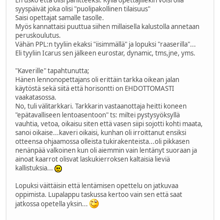
syyspäivät joka olisi "puolipakollinen tilaisuus"
Saisi opettajat samalle tasolle.
Myös kannattaisi puuttua siihen millaisella kalustolla annetaan
peruskoulutus.
Vähän PPL:n tyyliin ekaksi "iisimmällä" ja lopuksi "raaserilla"...
Eli tyyliin Icarus sen jälkeen eurostar, dynamic, tms,jne, yms.
"Kaverille" tapahtunutta;
Hänen lennonopettajans oli erittäin tarkka oikean jalan
käytöstä sekä siitä että horisontti on EHDOTTOMASTI
vaakatasossa.
No, tuli välitarkkari. Tarkkarin vastaanottaja heitti koneen
"epätavalliseen lentoasentoon" ts: miltei pystysyöksyllä
vauhtia, vetoa, oikaisu siten että vasen siipi sojotti kohti maata,
sanoi oikaise...kaveri oikaisi, kunhan oli irroittanut ensiksi
otteensa ohjaamossa olleista tukirakenteista...oli pikkasen
nenänpää valkoinen kun oli aiemmin vain lentänyt suoraan ja
ainoat kaarrot olisvat laskukierroksen kaltaisia lieviä
kallistuksia...
Lopuksi väittäisin että lentämisen opettelu on jatkuvaa
oppimista. Lupalappu taskussa kertoo vain sen että saat
jatkossa opetella yksin...