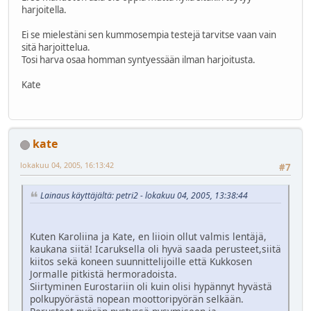
harjoitella.
Ei se mielestäni sen kummosempia testejä tarvitse vaan vain
sitä harjoittelua.
Tosi harva osaa homman syntyessään ilman harjoitusta.
Kate
kate
lokakuu 04, 2005, 16:13:42
#7
Lainaus käyttäjältä: petri2 - lokakuu 04, 2005, 13:38:44
Kuten Karoliina ja Kate, en liioin ollut valmis lentäjä,
kaukana siitä! Icaruksella oli hyvä saada perusteet,siitä
kiitos sekä koneen suunnittelijoille että Kukkosen
Jormalle pitkistä hermoradoista.
Siirtyminen Eurostariin oli kuin olisi hypännyt hyvästä
polkupyörästä nopean moottoripyörän selkään.