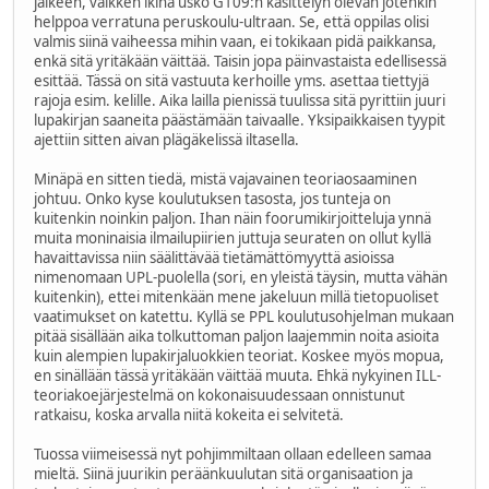
jälkeen, vaikken ikinä usko G109:n käsittelyn olevan jotenkin
helppoa verratuna peruskoulu-ultraan. Se, että oppilas olisi
valmis siinä vaiheessa mihin vaan, ei tokikaan pidä paikkansa,
enkä sitä yritäkään väittää. Taisin jopa päinvastaista edellisessä
esittää. Tässä on sitä vastuuta kerhoille yms. asettaa tiettyjä
rajoja esim. kelille. Aika lailla pienissä tuulissa sitä pyrittiin juuri
lupakirjan saaneita päästämään taivaalle. Yksipaikkaisen tyypit
ajettiin sitten aivan plägäkelissä iltasella.
Minäpä en sitten tiedä, mistä vajavainen teoriaosaaminen
johtuu. Onko kyse koulutuksen tasosta, jos tunteja on
kuitenkin noinkin paljon. Ihan näin foorumikirjoitteluja ynnä
muita moninaisia ilmailupiirien juttuja seuraten on ollut kyllä
havaittavissa niin säälittävää tietämättömyyttä asioissa
nimenomaan UPL-puolella (sori, en yleistä täysin, mutta vähän
kuitenkin), ettei mitenkään mene jakeluun millä tietopuoliset
vaatimukset on katettu. Kyllä se PPL koulutusohjelman mukaan
pitää sisällään aika tolkuttoman paljon laajemmin noita asioita
kuin alempien lupakirjaluokkien teoriat. Koskee myös mopua,
en sinällään tässä yritäkään väittää muuta. Ehkä nykyinen ILL-
teoriakoejärjestelmä on kokonaisuudessaan onnistunut
ratkaisu, koska arvalla niitä kokeita ei selvitetä.
Tuossa viimeisessä nyt pohjimmiltaan ollaan edelleen samaa
mieltä. Siinä juurikin peräänkuulutan sitä organisaation ja