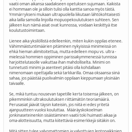
vaatii oman aikansa saadakseen opetuksen sujumaan. Kaikista
ei hommaan ole ja silloin tulisi olla kanttia sanoa myös tästä.
Ymmärrykseni mukaan ultrapuolella liikutaan lähtökohtaisesti
aika lailla samoilla linjoilla mopuopekoulutuksen suhteen. Sen
jälkeen kun nämä asiat ovat kunnossa, voidaan keskittyä itse
koulutustoimintaan.
Lienee aika yksilöllistä edelleenkin, miten kukin oppilas etenee.
Vähimmäistuntimäärien pitäminen nykyisissä minimeissä on
ehkä hieman alimitoitettua, mutta edelleen mopu vs. ultra -
mielessä hommien oppiminen parissakymmenessä tunnissa
harjoittelutasolle vaikuttaa ihan mahdolliselta. Minimi on
tunnetusti minimi ja asenteet pitäisi olla kohdallaan
nimenomaan opettajalla sekä tarkkarilla. Omaa oksaansa siinä
sahaa, jos päästää puolivalmiin oppilaan kieppumaan yksinään
taivaalle.
Se, mikä tuntuu nousevan tapetille kerta toisensa jälkeen, on
pikemminkin ultrakoulutuksen riittämätön teoriamäärä.
Perusasiat jäävät täysin kateisiin, jos niitä ei edes yritetä
ajanpuutteen vuoksi kouluttaa. Määräyskokoelman
jonkinaseteinenkin sisäistäminen vaatii toki huimasti aikaa ja
oma-alotteisuutta, mutta kiitettäviä esimerkkejä siitäkin on.
Mitä sitten tulee valvomattomien ja valvottujen lentopaikkojen