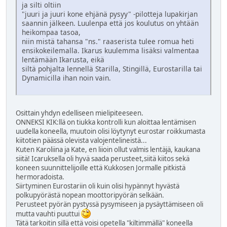
ja silti oltiin
"juuri ja juuri kone ehjänä pysyy" -pilotteja lupakirjan
saannin jälkeen. Luulenpa että jos koulutus on yhtään
heikompaa tasoa,
niin mistä tahansa "ns." raaserista tulee romua heti
ensikokeilemalla. Ikarus kuulemma lisäksi valmentaa
lentämään Ikarusta, eikä
siltä pohjalta lennellä Starilla, Stingillä, Eurostarilla tai
Dynamicilla ihan noin vain.
Osittain yhdyn edelliseen mielipiteeseen.
ONNEKSI KIK:llä on tiukka kontrolli kun aloittaa lentämisen
uudella koneella, muutoin olisi löytynyt eurostar roikkumasta
kiitotien päässä olevista valojentelineistä...
Kuten Karoliina ja Kate, en liioin ollut valmis lentäjä, kaukana
siitä! Icaruksella oli hyvä saada perusteet,siitä kiitos sekä
koneen suunnittelijoille että Kukkosen Jormalle pitkistä
hermoradoista.
Siirtyminen Eurostariin oli kuin olisi hypännyt hyvästä
polkupyörästä nopean moottoripyörän selkään.
Perusteet pyörän pystyssä pysymiseen ja pysäyttämiseen oli
mutta vauhti puuttui
Tätä tarkoitin sillä että voisi opetella "kiltimmällä" koneella