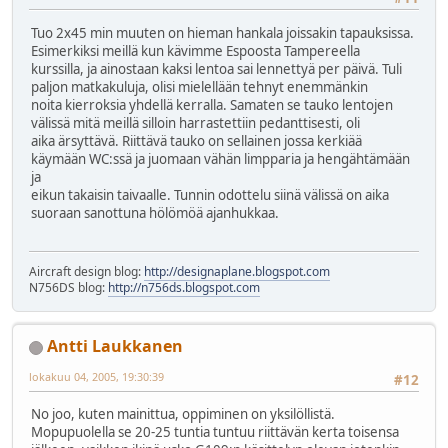
Tuo 2x45 min muuten on hieman hankala joissakin tapauksissa.
Esimerkiksi meillä kun kävimme Espoosta Tampereella
kurssilla, ja ainostaan kaksi lentoa sai lennettyä per päivä. Tuli
paljon matkakuluja, olisi mielellään tehnyt enemmänkin
noita kierroksia yhdellä kerralla. Samaten se tauko lentojen
välissä mitä meillä silloin harrastettiin pedanttisesti, oli
aika ärsyttävä. Riittävä tauko on sellainen jossa kerkiää
käymään WC:ssä ja juomaan vähän limpparia ja hengähtämään
ja
eikun takaisin taivaalle. Tunnin odottelu siinä välissä on aika
suoraan sanottuna hölömöä ajanhukkaa.
Aircraft design blog:
http://designaplane.blogspot.com
N756DS blog:
http://n756ds.blogspot.com
Antti Laukkanen
lokakuu 04, 2005, 19:30:39
#12
No joo, kuten mainittua, oppiminen on yksilöllistä.
Mopupuolella se 20-25 tuntia tuntuu riittävän kerta toisensa