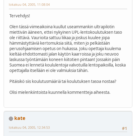
lokakuu 04, 2005, 11:08:04
Tervehdys!
Olen tässä viimeaikoina kuullut useammankin ultrapilotin
miettivän ääneen, ettei nykyinen UPL-lentokoulutuksen taso
ole riittävä. Vaurioita sattuu liikaa ja joskus kuulee jopa
hämmästyttäviä kertomuksia siitä, miten jo pelkästään
perusohjaamisen opetus on hukassa. Joku opettaja kuulema
kieltää ehdottomasti jalan käytön kaarroissa ja joku neuvoo
laskussa työntämään koneen kiitotien pintaan! Jossakin päin
Suomea ei lennetä koululentoja valvotuilla lentopaikoilla, koska
opettajalla itsellään ei ole valmiuksia tähän.
Pitäisikö siis koulutusmääriä tai koulutuksen tasoa nostaa?
Olisi mielenkiintoista kuunnella kommentteja aiheesta.
kate
lokakuu 04, 2005, 12:34:53
#1