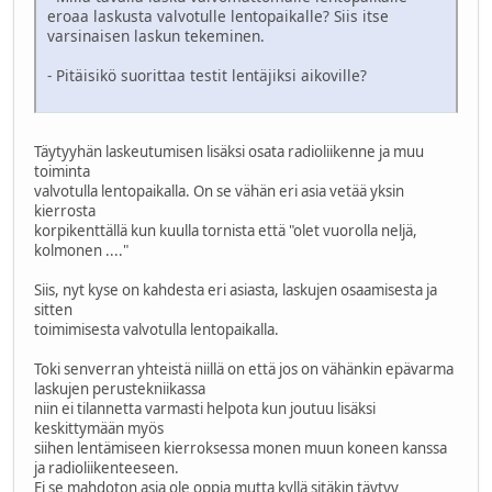
eroaa laskusta valvotulle lentopaikalle? Siis itse
varsinaisen laskun tekeminen.
- Pitäisikö suorittaa testit lentäjiksi aikoville?
Täytyyhän laskeutumisen lisäksi osata radioliikenne ja muu
toiminta
valvotulla lentopaikalla. On se vähän eri asia vetää yksin
kierrosta
korpikenttällä kun kuulla tornista että "olet vuorolla neljä,
kolmonen ...."
Siis, nyt kyse on kahdesta eri asiasta, laskujen osaamisesta ja
sitten
toimimisesta valvotulla lentopaikalla.
Toki senverran yhteistä niillä on että jos on vähänkin epävarma
laskujen perustekniikassa
niin ei tilannetta varmasti helpota kun joutuu lisäksi
keskittymään myös
siihen lentämiseen kierroksessa monen muun koneen kanssa
ja radioliikenteeseen.
Ei se mahdoton asia ole oppia mutta kyllä sitäkin täytyy