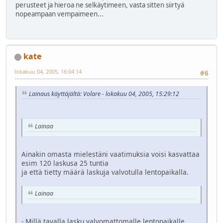
perusteet ja hieroa ne selkäytimeen, vasta sitten siirtyä
nopeampaan vempaimeen...
kate
lokakuu 04, 2005, 16:04:14
#6
Lainaus käyttäjältä: Volare - lokakuu 04, 2005, 15:29:12
Lainaa
Ainakin omasta mielestäni vaatimuksia voisi kasvattaa
esim 120 laskusa 25 tuntia
ja että tietty määrä laskuja valvotulla lentopaikalla.
Lainaa
- Millä tavalla lasku valvomattomalle lentopaikalle