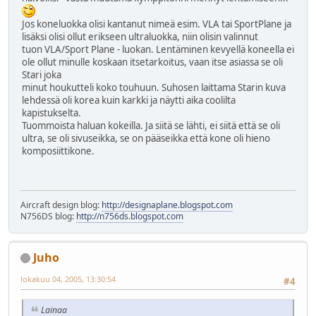
Jos koneluokka olisi kantanut nimeä esim. VLA tai SportPlane ja
lisäksi olisi ollut erikseen ultraluokka, niin olisin valinnut
tuon VLA/Sport Plane - luokan. Lentäminen kevyellä koneella ei
ole ollut minulle koskaan itsetarkoitus, vaan itse asiassa se oli
Stari joka
minut houkutteli koko touhuun. Suhosen laittama Starin kuva
lehdessä oli korea kuin karkki ja näytti aika coolilta
kapistukselta.
Tuommoista haluan kokeilla. Ja siitä se lähti, ei siitä että se oli
ultra, se oli sivuseikka, se on pääseikka että kone oli hieno
komposiittikone.
Aircraft design blog:
http://designaplane.blogspot.com
N756DS blog:
http://n756ds.blogspot.com
Juho
lokakuu 04, 2005, 13:30:54
#4
Lainaa