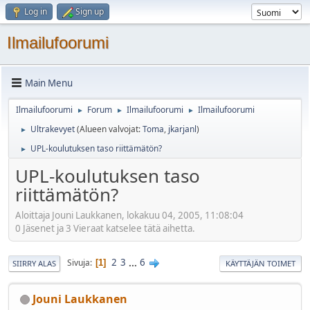
Log in
Sign up
Ilmailufoorumi
Main Menu
Ilmailufoorumi
Forum
Ilmailufoorumi
Ilmailufoorumi
►
►
►
Ultrakevyet
(Alueen valvojat:
Toma
,
jkarjanl
)
►
UPL-koulutuksen taso riittämätön?
►
UPL-koulutuksen taso
riittämätön?
Aloittaja Jouni Laukkanen, lokakuu 04, 2005, 11:08:04
0 Jäsenet ja 3 Vieraat katselee tätä aihetta.
2
3
...
6
Sivuja
1
SIIRRY ALAS
KÄYTTÄJÄN TOIMET
Jouni Laukkanen