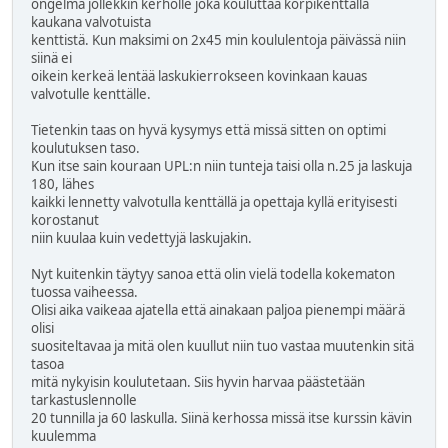
ongelma jollekkin kerholle joka kouluttaa korpikenttällä
kaukana valvotuista
kenttistä. Kun maksimi on 2x45 min koululentoja päivässä niin
siinä ei
oikein kerkeä lentää laskukierrokseen kovinkaan kauas
valvotulle kenttälle.
Tietenkin taas on hyvä kysymys että missä sitten on optimi
koulutuksen taso.
Kun itse sain kouraan UPL:n niin tunteja taisi olla n.25 ja laskuja
180, lähes
kaikki lennetty valvotulla kenttällä ja opettaja kyllä erityisesti
korostanut
niin kuulaa kuin vedettyjä laskujakin.
Nyt kuitenkin täytyy sanoa että olin vielä todella kokematon
tuossa vaiheessa.
Olisi aika vaikeaa ajatella että ainakaan paljoa pienempi määrä
olisi
suositeltavaa ja mitä olen kuullut niin tuo vastaa muutenkin sitä
tasoa
mitä nykyisin koulutetaan. Siis hyvin harvaa päästetään
tarkastuslennolle
20 tunnilla ja 60 laskulla. Siinä kerhossa missä itse kurssin kävin
kuulemma