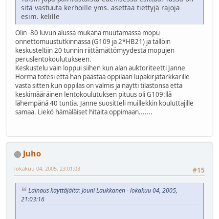
sitä vastuuta kerhoille yms. asettaa tiettyjä rajoja
esim. kelille
Olin -80 luvun alussa mukana muutamassa mopu
onnettomuustutkinnassa (G109 ja 2*HB21) ja tällöin
keskusteltiin 20 tunnin riittämättömyydestä mopujen
peruslentokoulutukseen.
Keskustelu vain loppui siihen kun alan auktoriteetti Janne
Horma totesi että hän päästää oppilaan lupakirjatarkkarille
vasta sitten kun oppilas on valmis ja näytti tilastonsa että
keskimääräinen lentokoulutuksen pituus oli G109:llä
lähempänä 40 tuntia. Janne suositteli muillekkin kouluttajille
samaa. Liekö hämäläiset hitaita oppimaan.......
Juho
lokakuu 04, 2005, 23:01:03
#15
Lainaus käyttäjältä: Jouni Laukkanen - lokakuu 04, 2005,
21:03:16