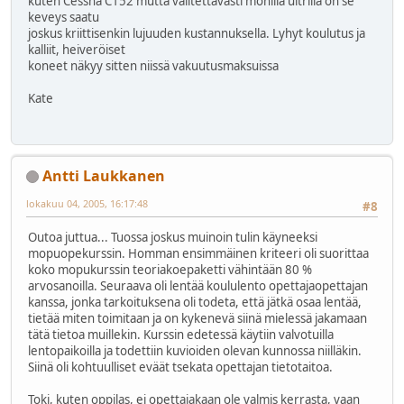
kuten Cessna C152 mutta valitettavasti monilla ultrilla on se
keveys saatu
joskus kriittisenkin lujuuden kustannuksella. Lyhyt koulutus ja
kalliit, heiveröiset
koneet näkyy sitten niissä vakuutusmaksuissa
Kate
Antti Laukkanen
lokakuu 04, 2005, 16:17:48
#8
Outoa juttua... Tuossa joskus muinoin tulin käyneeksi
mopuopekurssin. Homman ensimmäinen kriteeri oli suorittaa
koko mopukurssin teoriakoepaketti vähintään 80 %
arvosanoilla. Seuraava oli lentää koululento opettajaopettajan
kanssa, jonka tarkoituksena oli todeta, että jätkä osaa lentää,
tietää miten toimitaan ja on kykenevä siinä mielessä jakamaan
tätä tietoa muillekin. Kurssin edetessä käytiin valvotuilla
lentopaikoilla ja todettiin kuvioiden olevan kunnossa niilläkin.
Siinä oli kohtuulliset eväät tsekata opettajan tietotaitoa.
Toki, kuten oppilas, ei opettajakaan ole valmis kerrasta, vaan