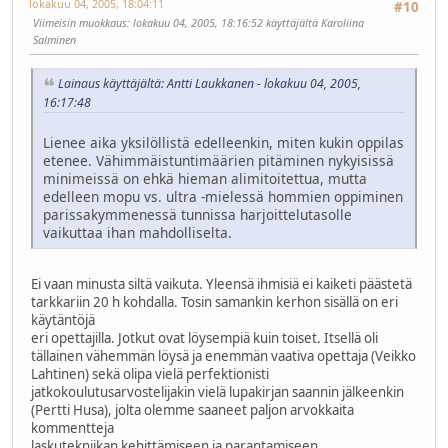
lokakuu 04, 2005, 18:04:11
#10
Viimeisin muokkaus
: lokakuu 04, 2005, 18:16:52 käyttäjältä Karoliina
Salminen
Lainaus käyttäjältä: Antti Laukkanen - lokakuu 04, 2005,
16:17:48
Lienee aika yksilöllistä edelleenkin, miten kukin oppilas
etenee. Vähimmäistuntimäärien pitäminen nykyisissä
minimeissä on ehkä hieman alimitoitettua, mutta
edelleen mopu vs. ultra -mielessä hommien oppiminen
parissakymmenessä tunnissa harjoittelutasolle
vaikuttaa ihan mahdolliselta.
Ei vaan minusta siltä vaikuta. Yleensä ihmisiä ei kaiketi päästetä
tarkkariin 20 h kohdalla. Tosin samankin kerhon sisällä on eri
käytäntöjä
eri opettajilla. Jotkut ovat löysempiä kuin toiset. Itsellä oli
tällainen vähemmän löysä ja enemmän vaativa opettaja (Veikko
Lahtinen) sekä olipa vielä perfektionisti
jatkokoulutusarvostelijakin vielä lupakirjan saannin jälkeenkin
(Pertti Husa), jolta olemme saaneet paljon arvokkaita
kommentteja
laskutekniikan kehittämiseen ja parantamiseen.