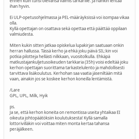
ennen kuin tunsi olevansa valmis tarkarille. Ja hänkin lentää
ihan hyvin.
Ei ULP-opetusohjelmassa ja PEL-määräyksissä voi isompaa vikaa
olla.
Kyllä opettajan on osattava sekä opettaa että päättää oppilaan
valmiudesta.
Miten kukin sitten jatkaa opiskelua lupakirjan saatuaan onkin
herran hallussa. Tässä kerho ja ehkä joku päivä SIL:kin voi
potkia pilotteja hellästi nilkkaan, vuositolkulla. Ehkäpä
matkustajankuljetusoikeuden tarkkaria (35h) voisi edeltää joku
kerhon opettajan suorittama tarkastelulento ja mahdollisesti
tarvittava lisäkoulutus. Kerhohan saa vaatia jäseniltään mitä
vaan, ainakin jos se koskee kerhon koneilla lentämistä.
/Lare
GPL, UPL, Milk, Hyik
ps.
Ja se, että kerhon koneita on remontissa useita yhtaikaa EI
oikeuta johtopäätöksiin koulutuksesta! Kyllä samalla
lottorivilläkin voi voittaa miten monta kertaa tahansa
peräjälkeen.