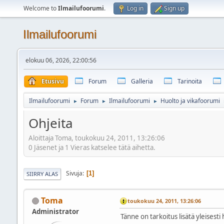
Welcome to
Ilmailufoorumi
.
Log in
Sign up
Ilmailufoorumi
elokuu 06, 2026, 22:00:56
Etusivu
Forum
Galleria
Tarinoita
Ilmailufoorumi
Forum
Ilmailufoorumi
Huolto ja vikafoorumi
►
►
►
Ohjeita
Aloittaja Toma, toukokuu 24, 2011, 13:26:06
0 Jäsenet ja 1 Vieras katselee tätä aihetta.
Sivuja
1
SIIRRY ALAS
Toma
toukokuu 24, 2011, 13:26:06
Administrator
Tänne on tarkoitus lisätä yleisesti