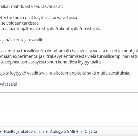
ä mikäli mahdollista seuraavat asiat:
tty tai kauan ollut käytössä tai varastossa
 se voidaan tarkistaa
maahantuojalta/valmistajalta/rakentajalta/omistajalta
jan/rakentajan sivuille
a edistää turvallisuutta ilmoittamalla havaituista vioista niin että muut j
emään experimental ja ultrakevytlentämisestä vielä turvallisempi harrast
entokelpoisuusmääräyksiä sinun koneellesi löytyy
täältä
tajalta löytyykö vaadittavia huoltotoimenpiteitä sekä muita suosituksia.
yvät
täältä
Huolto ja vikafoorumiin
Autogyro GMBH
Ohjeita
►
►
►