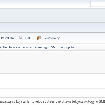
Palveluita
Haku
Rekisteröidy
Huolto ja vikafoorumiin
Autogyro GMBH
Ohjeita
►
►
►
 havaittuja vikoja tai lentokelpoisuuteen vaikuttavia tekijöitä Autogyro GM