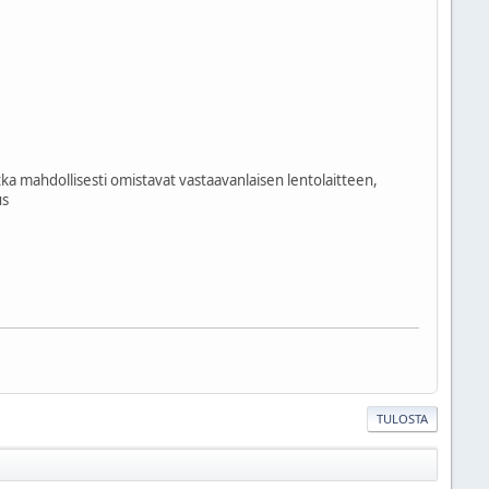
otka mahdollisesti omistavat vastaavanlaisen lentolaitteen,
us
TULOSTA