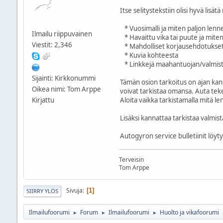
Itse selitystekstiin olisi hyvä lisät
* Vuosimalli ja miten paljon lenne
Ilmailu riippuvainen
* Havaittu vika tai puute ja miten
Viestit: 2,346
* Mahdolliset korjausehdotukset 
* Kuvia kohteesta
* Linkkejä maahantuojan/valmista
Sijainti: Kirkkonummi
Tämän osion tarkoitus on ajan kanss
Oikea nimi: Tom Arppe
voivat tarkistaa omansa. Auta tek
Kirjattu
Aloita vaikka tarkistamalla mitä l
Lisäksi kannattaa tarkistaa valmis
Autogyron service bulletiinit löyt
Terveisin
Tom Arppe
Sivuja
1
SIIRRY YLÖS
Ilmailufoorumi
Forum
Ilmailufoorumi
Huolto ja vikafoorumi
►
►
►