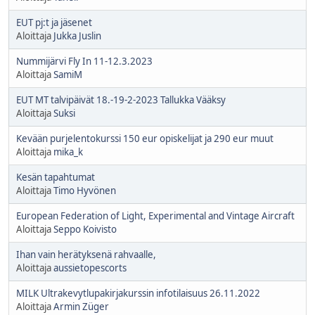
EUT pj:t ja jäsenet
Aloittaja
Jukka Juslin
Nummijärvi Fly In 11-12.3.2023
Aloittaja
SamiM
EUT MT talvipäivät 18.-19-2-2023 Tallukka Vääksy
Aloittaja
Suksi
Kevään purjelentokurssi 150 eur opiskelijat ja 290 eur muut
Aloittaja
mika_k
Kesän tapahtumat
Aloittaja
Timo Hyvönen
European Federation of Light, Experimental and Vintage Aircraft
Aloittaja
Seppo Koivisto
Ihan vain herätyksenä rahvaalle,
Aloittaja
aussietopescorts
MILK Ultrakevytlupakirjakurssin infotilaisuus 26.11.2022
Aloittaja
Armin Züger