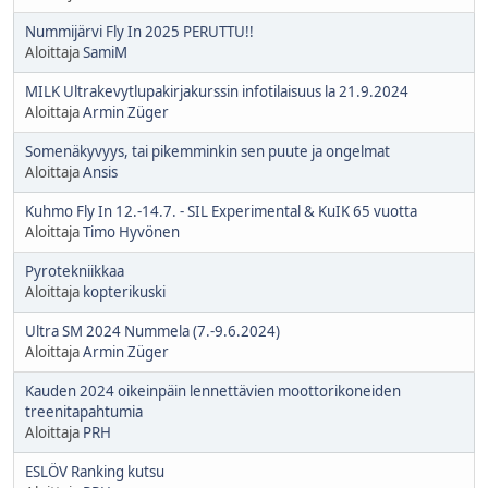
Nummijärvi Fly In 2025 PERUTTU!!
Aloittaja
SamiM
MILK Ultrakevytlupakirjakurssin infotilaisuus la 21.9.2024
Aloittaja
Armin Züger
Somenäkyvyys, tai pikemminkin sen puute ja ongelmat
Aloittaja
Ansis
Kuhmo Fly In 12.-14.7. - SIL Experimental & KuIK 65 vuotta
Aloittaja
Timo Hyvönen
Pyrotekniikkaa
Aloittaja
kopterikuski
Ultra SM 2024 Nummela (7.-9.6.2024)
Aloittaja
Armin Züger
Kauden 2024 oikeinpäin lennettävien moottorikoneiden
treenitapahtumia
Aloittaja
PRH
ESLÖV Ranking kutsu