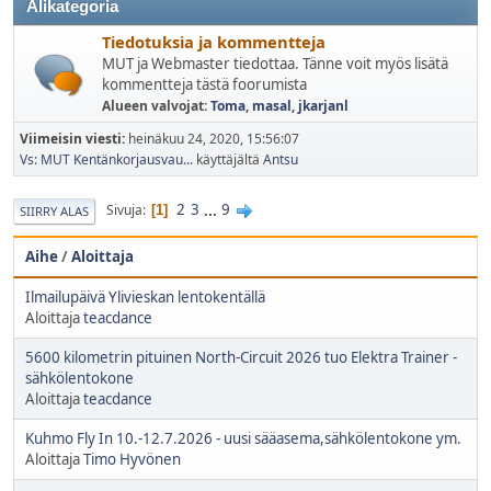
Alikategoria
Tiedotuksia ja kommentteja
MUT ja Webmaster tiedottaa. Tänne voit myös lisätä
kommentteja tästä foorumista
Alueen valvojat:
Toma
,
masal
,
jkarjanl
Viimeisin viesti:
heinäkuu 24, 2020, 15:56:07
Vs: MUT Kentänkorjausvau...
käyttäjältä
Antsu
2
3
...
9
Sivuja
1
SIIRRY ALAS
Aihe
/
Aloittaja
Ilmailupäivä Ylivieskan lentokentällä
Aloittaja
teacdance
5600 kilometrin pituinen North-Circuit 2026 tuo Elektra Trainer -
sähkölentokone
Aloittaja
teacdance
Kuhmo Fly In 10.-12.7.2026 - uusi sääasema,sähkölentokone ym.
Aloittaja
Timo Hyvönen