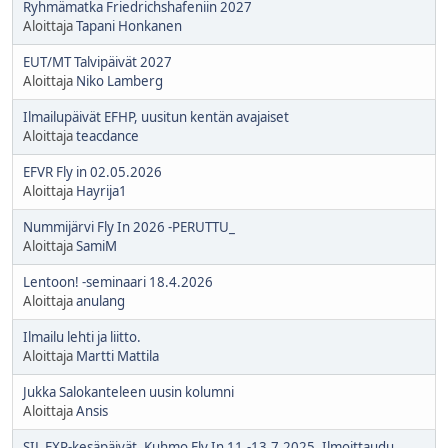
Ryhmämatka Friedrichshafeniin 2027
Aloittaja
Tapani Honkanen
EUT/MT Talvipäivät 2027
Aloittaja
Niko Lamberg
Ilmailupäivät EFHP, uusitun kentän avajaiset
Aloittaja
teacdance
EFVR Fly in 02.05.2026
Aloittaja
Hayrija1
Nummijärvi Fly In 2026 -PERUTTU_
Aloittaja
SamiM
Lentoon! -seminaari 18.4.2026
Aloittaja
anulang
Ilmailu lehti ja liitto.
Aloittaja
Martti Mattila
Jukka Salokanteleen uusin kolumni
Aloittaja
Ansis
SIL EXP-kesäpäivät, Kuhmo Fly In 11.-13.7.2025. Ilmoittaudu