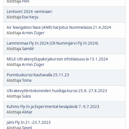
Aloittaja
PRH
Lentoon! 2024 -seminaari
Aloittaja
Esa Harju
Air Navigation Race (ANR) harjoitus Nummelassa 21.4.2024
Aloittaja
Armin Züger
Lamminmaa Fly In 2024 (Oli Nummijärvi Fly In 2024)
Aloittaja
SamiM
MILK Ultrakevytlupakirjakurssin infotilaisuus la 13.1.2024
Aloittaja
Armin Züger
Punnituskurssi Kauhavalla 25.11.23
Aloittaja
Toma
Ultrakevytlentokoneiden huoltaja kurssi 25.8.-27.8.2023
Aloittaja
Suksi
Kuhmo Fly-In ja Experimental kesäpäivät 7.-9.7.2023
Aloittaja
AkKar
Jämi Fly In 21.-23.7.2023
Aloittaja
Taneli