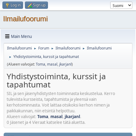
Log in
Sign up
Ilmailufoorumi
Main Menu
Ilmailufoorumi
Forum
Ilmailufoorumi
Ilmailufoorumi
►
►
►
Yhdistystoiminta, kurssit ja tapahtumat
►
(Alueen valvojat:
Toma
,
masal
,
jkarjanl
)
Yhdistystoiminta, kurssit ja
tapahtumat
SIL ja sen jäsenyhdistysten toiminnasta keskustelua. Kerro
tulevista kursseista, tapahtumista ja yleensä vain
kerhotoiminnasta. Voit laittaa otsikoksi kerhon nimen ja
paikkakunnan, niin etsintä helpottuu.
Alueen valvojat:
Toma
,
masal
,
jkarjanl
.
0 Jäsenet ja 4 Vieraat katselee tätä aluetta.