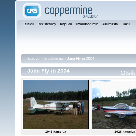
Etusivu
Rekisteröidy
Kirjaudu
Ilmailufoorumiin
Albumilista
Haku
Etusivu
>
Ilmailukuvia
>
Jämi Fly-in 2004
Jämi Fly-in 2004
Otsi
1046 katselua
1026 katselua