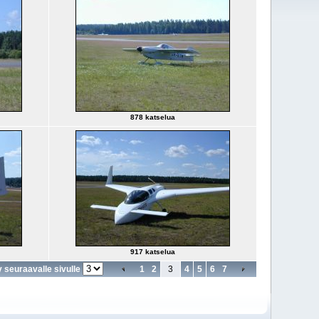
878 katselua
917 katselua
y seuraavalle sivulle
1
2
3
4
5
6
7