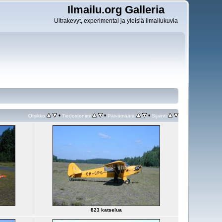
Ilmailu.org Galleria
Ultrakevyt, experimental ja yleisiä ilmailukuvia
•
•
•
Otsikko
Tiedostonimi
Päivämäärä
Sijainti
823 katselua