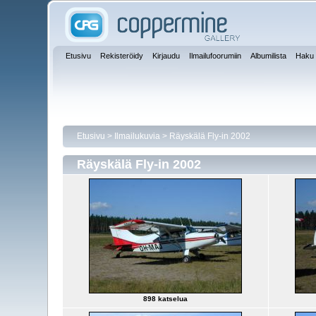
Etusivu
Rekisteröidy
Kirjaudu
Ilmailufoorumiin
Albumilista
Haku
Etusivu
>
Ilmailukuvia
>
Räyskälä Fly-in 2002
Räyskälä Fly-in 2002
898 katselua