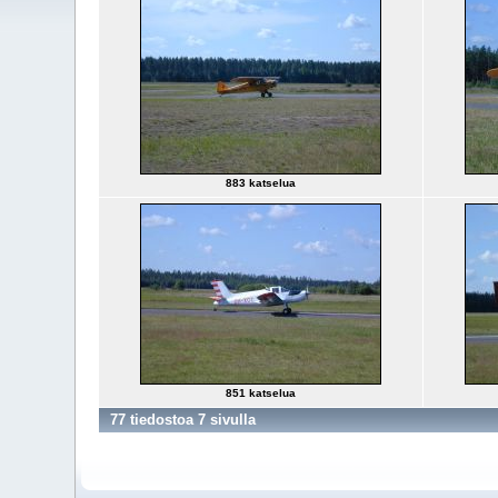
883 katselua
851 katselua
77 tiedostoa 7 sivulla