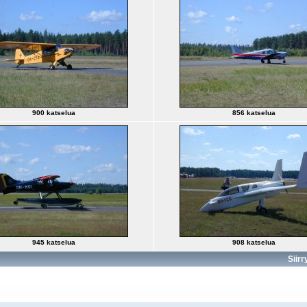
900 katselua
856 katselua
945 katselua
908 katselua
Siirr