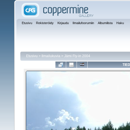
Etusivu
Rekisteröidy
Kirjaudu
Ilmailufoorumiin
Albumilista
Haku
Etusivu
>
Ilmailukuvia
>
Jämi Fly-in 2004
TIE