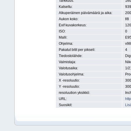
Tarkkuus:
160
Katseltu:
939
Alkuperäinen päivämäärä ja aika:
200
Aukon koko:
f/8
Exif kuvakorkeus:
120
ISO:
0
Malli:
E9
Ohjelma:
v98
Pakatut bitit per pikseli:
4
Tiedostolähde:
Dig
Valmistaja:
Nik
Valotusaika:
1/2
Valotusohjelma:
Pr
X -resoluutio:
300
Y -resoluutio:
300
resoluution yksikkö:
Inc
URL:
htt
Suosikit:
Lis