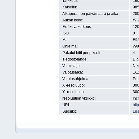
Tarkkuus:
160
Katseltu:
985
Alkuperäinen päivämäärä ja aika:
200
Aukon koko:
f/7.
Exif kuvakorkeus:
120
ISO:
0
Malli:
E9
Ohjelma:
v98
Pakatut bitit per pikseli:
4
Tiedostolähde:
Dig
Valmistaja:
Nik
Valotusaika:
1/1
Valotusohjelma:
Pr
X -resoluutio:
300
Y -resoluutio:
300
resoluution yksikkö:
Inc
URL:
htt
Suosikit:
Lis