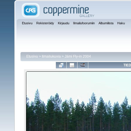
Etusivu
Rekisteröidy
Kirjaudu
Ilmailufoorumiin
Albumilista
Haku
Etusivu
>
Ilmailukuvia
>
Jämi Fly-in 2004
TIE