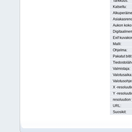
Tarkkuus:
Katseltu:
Alkuperäine
Asiakasrend
Aukon koko
Digitaaline
Exif kuvako
Malli:
Ohjelma:
Pakatut bitit
Tiedostoläh
Valmistaja:
Valotusaika
Valotusohje
X -resoluuti
Y -resoluuti
resoluution 
URL:
Suosikit: