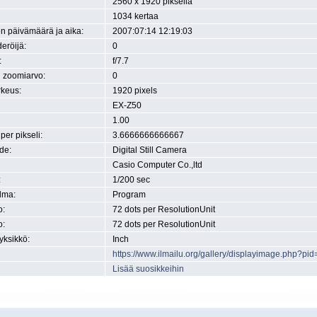
2560 x 1920 pikseliä
1034 kertaa
n päivämäärä ja aika:
2007:07:14 12:19:03
eröijä:
0
:
f/7.7
n zoomiarvo:
0
rkeus:
1920 pixels
EX-Z50
1.00
 per pikseli:
3.6666666666667
de:
Digital Still Camera
Casio Computer Co.,ltd
:
1/200 sec
lma:
Program
o:
72 dots per ResolutionUnit
o:
72 dots per ResolutionUnit
yksikkö:
Inch
https://www.ilmailu.org/gallery/displayimage.php?pi
Lisää suosikkeihin