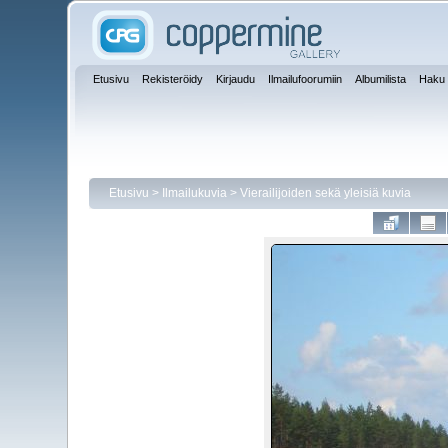
Etusivu
Rekisteröidy
Kirjaudu
Ilmailufoorumiin
Albumilista
Haku
Etusivu
>
Ilmailukuvia
>
Vierailijoiden sekä yleisiä kuvia