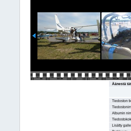
Äänestä tä
Tiedoston t
Tiedostonim
Albumin nim
Tiedostokok
Lisätty gall