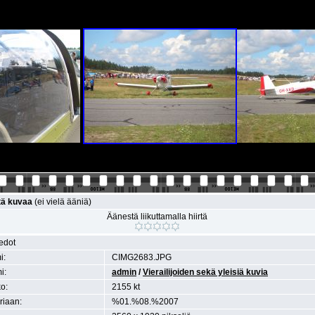
tä kuvaa
(ei vielä ääniä)
Äänestä liikuttamalla hiirtä
iedot
i:
CIMG2683.JPG
i:
admin
/
Vierailijoiden sekä yleisiä kuvia
o:
2155 kt
eriaan:
%01.%08.%2007