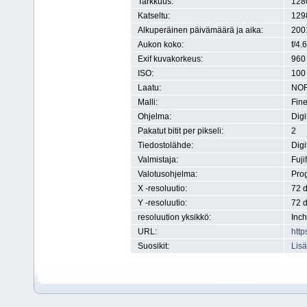
Tarkkuus:
1280
Katseltu:
129
Alkuperäinen päivämäärä ja aika:
200
Aukon koko:
f/4.6
Exif kuvakorkeus:
960 
ISO:
100
Laatu:
NO
Malli:
Fin
Ohjelma:
Dig
Pakatut bitit per pikseli:
2
Tiedostolähde:
Digi
Valmistaja:
Fuji
Valotusohjelma:
Pro
X -resoluutio:
72 d
Y -resoluutio:
72 d
resoluution yksikkö:
Inch
URL:
http
Suosikit:
Lisä