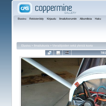
Etusivu
Rekisteröidy
Kirjaudu
Ilmailufoorumiin
Albumilista
Haku
Etusivu
>
Ilmailukuvia
>
Vierailijoiden sekä yleisiä kuvia
TIE