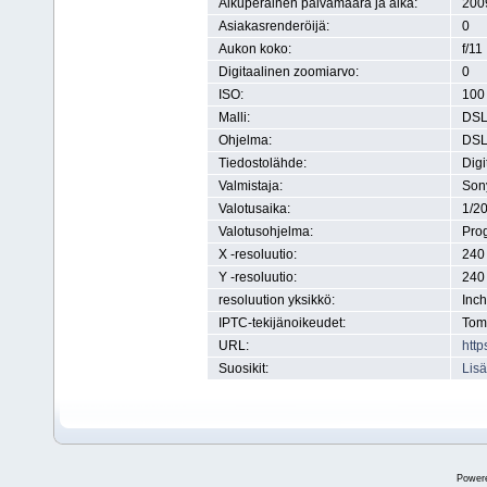
Alkuperäinen päivämäärä ja aika:
200
Asiakasrenderöijä:
0
Aukon koko:
f/11
Digitaalinen zoomiarvo:
0
ISO:
100
Malli:
DSL
Ohjelma:
DSL
Tiedostolähde:
Digi
Valmistaja:
Son
Valotusaika:
1/2
Valotusohjelma:
Pro
X -resoluutio:
240 
Y -resoluutio:
240 
resoluution yksikkö:
Inch
IPTC-tekijänoikeudet:
Tom
URL:
http
Suosikit:
Lisä
Power