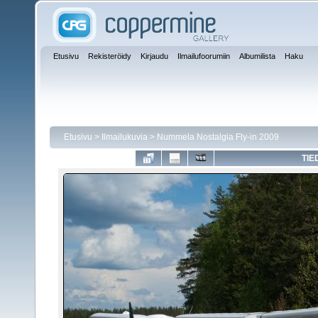
Etusivu
Rekisteröidy
Kirjaudu
Ilmailufoorumiin
Albumilista
Haku
Etusivu
>
Ilmailukuvia
>
Nummela Nostalgia Fly-in 2009
TIE