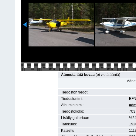
Äänestä tätä kuvaa
(ei vielä ääniä)
Äänes
Tiedoston tiedot
Tiedostonimi:
EFN
Albumin nimi:
adm
Tiedostokoko:
703 
Lisätty galleriaan:
%24
Tarkkuus:
1920
Katseltu:
1119