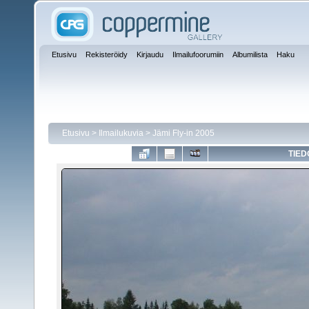
Etusivu
Rekisteröidy
Kirjaudu
Ilmailufoorumiin
Albumilista
Haku
Etusivu
>
Ilmailukuvia
>
Jämi Fly-in 2005
TIED