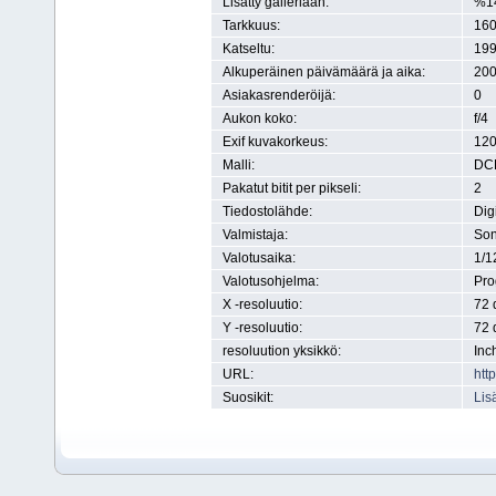
Lisätty galleriaan:
%1
Tarkkuus:
160
Katseltu:
199
Alkuperäinen päivämäärä ja aika:
200
Asiakasrenderöijä:
0
Aukon koko:
f/4
Exif kuvakorkeus:
120
Malli:
DC
Pakatut bitit per pikseli:
2
Tiedostolähde:
Dig
Valmistaja:
So
Valotusaika:
1/1
Valotusohjelma:
Pr
X -resoluutio:
72 
Y -resoluutio:
72 
resoluution yksikkö:
Inc
URL:
htt
Suosikit:
Lis