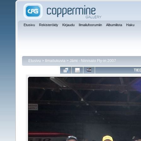
Etusivu
Rekisteröidy
Kirjaudu
Ilmailufoorumiin
Albumilista
Haku
Etusivu
>
Ilmailukuvia
>
Jämi - Niinisalo Fly-in 2007
TIE