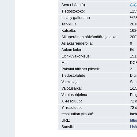
Arvo (1 ääntä):
Tiedostokoko:
1259
Lisätty galleriaan:
%23
Tarkkuus:
2016
Katseltu:
162
Alkuperäinen päivämäärä ja aika:
200
Asiakasrenderöijä:
0
Aukon koko:
f/4
Exif kuvakorkeus:
1512
Malli:
DC
Pakatut bitit per pikseli:
2
Tiedostolähde:
Digi
Valmistaja:
Son
Valotusaika:
1/1
Valotusohjelma:
Pro
X -resoluutio:
72 d
Y -resoluutio:
72 d
resoluution yksikkö:
Inch
URL:
http
Suosikit:
Lisä