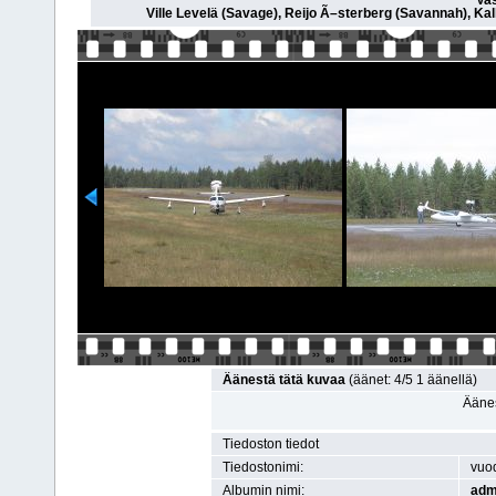
Vas
Ville Levelä (Savage), Reijo Ã–sterberg (Savannah), Kall
Äänestä tätä kuvaa
(äänet: 4/5 1 äänellä)
Äänes
Tiedoston tiedot
Tiedostonimi:
vuo
Albumin nimi:
adm