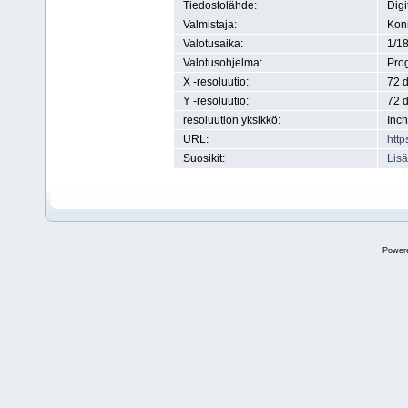
Tiedostolähde:
Digi
Valmistaja:
Kon
Valotusaika:
1/1
Valotusohjelma:
Pro
X -resoluutio:
72 d
Y -resoluutio:
72 d
resoluution yksikkö:
Inch
URL:
http
Suosikit:
Lisä
Power