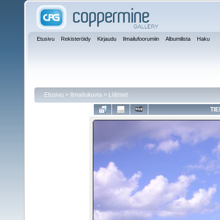
Etusivu
Rekisteröidy
Kirjaudu
Ilmailufoorumiin
Albumilista
Haku
Etusivu
>
Ilmailukuvia
>
Liitimet
TI