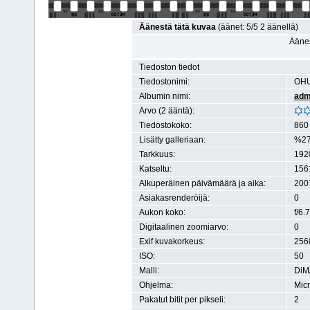
Äänestä tätä kuvaa
(äänet: 5/5 2 äänellä)
Äänes
Tiedoston tiedot
Tiedostonimi:
OHU
Albumin nimi:
adm
Arvo (2 ääntä):
Tiedostokoko:
860 
Lisätty galleriaan:
%27
Tarkkuus:
1920
Katseltu:
156
Alkuperäinen päivämäärä ja aika:
200
Asiakasrenderöijä:
0
Aukon koko:
f/6.7
Digitaalinen zoomiarvo:
0
Exif kuvakorkeus:
2560
ISO:
50
Malli:
DiM
Ohjelma:
Mic
Pakatut bitit per pikseli:
2