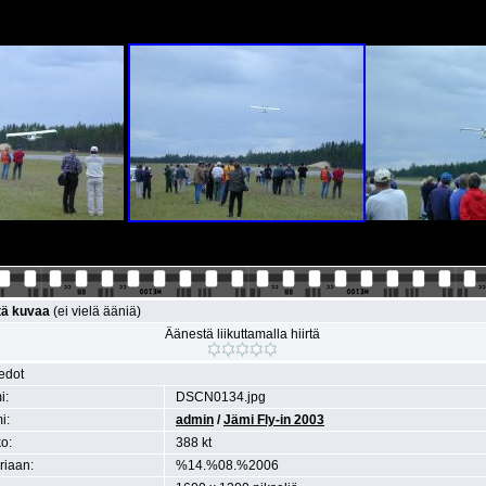
tä kuvaa
(ei vielä ääniä)
Äänestä liikuttamalla hiirtä
iedot
i:
DSCN0134.jpg
i:
admin
/
Jämi Fly-in 2003
o:
388 kt
eriaan:
%14.%08.%2006