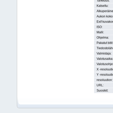
Tarkkuus:
Katseltu:
Alkuperäine
Aukon koko
Exif kuvako
ISO:
Malli:
Ohjelma:
Pakatut bitit
Tiedostoläh
Valmistaja:
Valotusaika
Valotusohje
X -resoluuti
Y -resoluuti
resoluution 
URL:
Suosikit: