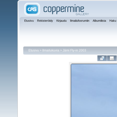
Etusivu
Rekisteröidy
Kirjaudu
Ilmailufoorumiin
Albumilista
Haku
Etusivu
>
Ilmailukuvia
>
Jämi Fly-in 2003