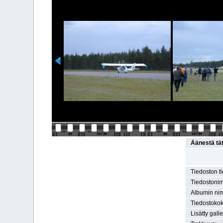
Äänestä tä
Tiedoston t
Tiedostonim
Albumin nim
Tiedostokok
Lisätty gall