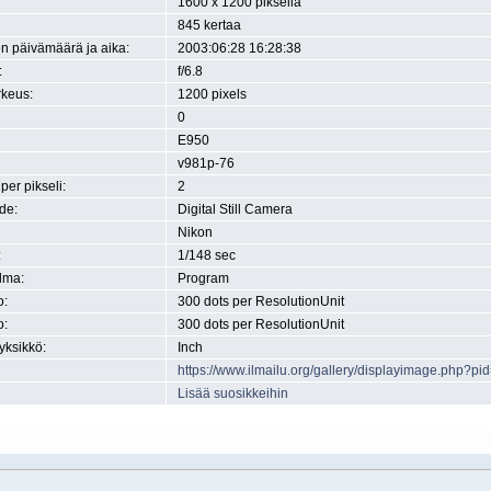
1600 x 1200 pikseliä
845 kertaa
n päivämäärä ja aika:
2003:06:28 16:28:38
:
f/6.8
rkeus:
1200 pixels
0
E950
v981p-76
 per pikseli:
2
de:
Digital Still Camera
Nikon
:
1/148 sec
lma:
Program
o:
300 dots per ResolutionUnit
o:
300 dots per ResolutionUnit
yksikkö:
Inch
https://www.ilmailu.org/gallery/displayimage.php?pi
Lisää suosikkeihin