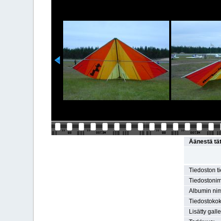
Äänestä tä
Tiedoston t
Tiedostonim
Albumin nim
Tiedostokok
Lisätty gall