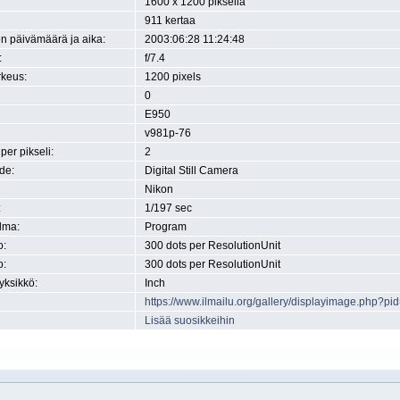
1600 x 1200 pikseliä
911 kertaa
n päivämäärä ja aika:
2003:06:28 11:24:48
:
f/7.4
rkeus:
1200 pixels
0
E950
v981p-76
 per pikseli:
2
de:
Digital Still Camera
Nikon
:
1/197 sec
lma:
Program
o:
300 dots per ResolutionUnit
o:
300 dots per ResolutionUnit
yksikkö:
Inch
https://www.ilmailu.org/gallery/displayimage.php?pi
Lisää suosikkeihin