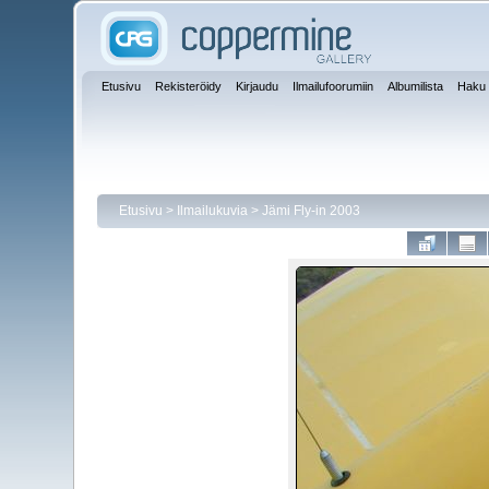
Etusivu
Rekisteröidy
Kirjaudu
Ilmailufoorumiin
Albumilista
Haku
Etusivu
>
Ilmailukuvia
>
Jämi Fly-in 2003