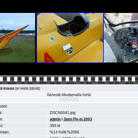
tä kuvaa
(ei vielä ääniä)
Äänestä liikuttamalla hiirtä
iedot
i:
DSCN0041.jpg
i:
admin
/
Jämi Fly-in 2003
o:
395 kt
eriaan:
%14.%08.%2006