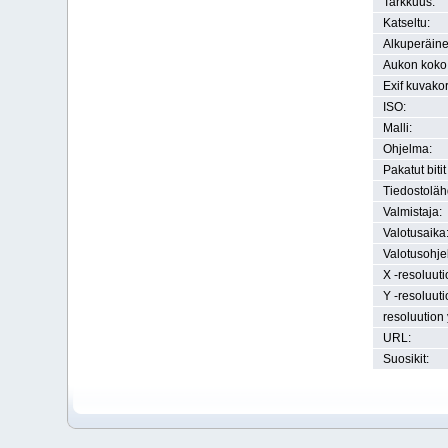
Tarkkuus:
Katseltu:
Alkuperäine
Aukon koko
Exif kuvako
ISO:
Malli:
Ohjelma:
Pakatut bitit
Tiedostoläh
Valmistaja:
Valotusaika
Valotusohje
X -resoluuti
Y -resoluuti
resoluution 
URL:
Suosikit: