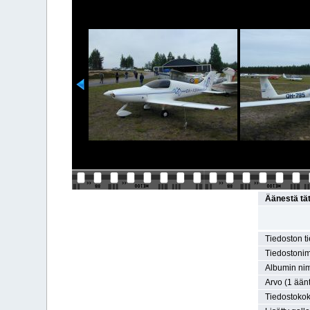
Äänestä tä
Tiedoston t
Tiedostonim
Albumin nim
Arvo (1 äänt
Tiedostokok