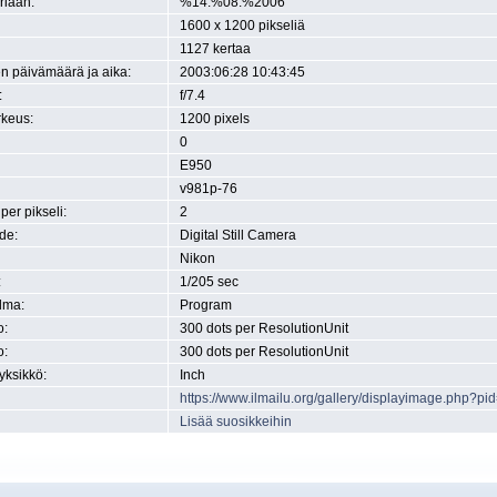
eriaan:
%14.%08.%2006
1600 x 1200 pikseliä
1127 kertaa
n päivämäärä ja aika:
2003:06:28 10:43:45
:
f/7.4
rkeus:
1200 pixels
0
E950
v981p-76
 per pikseli:
2
de:
Digital Still Camera
Nikon
:
1/205 sec
lma:
Program
o:
300 dots per ResolutionUnit
o:
300 dots per ResolutionUnit
yksikkö:
Inch
https://www.ilmailu.org/gallery/displayimage.php?pi
Lisää suosikkeihin