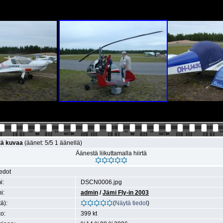
tä kuvaa
(äänet: 5/5 1 äänellä)
Äänestä liikuttamalla hiirtä
iedot
i:
DSCN0006.jpg
i:
admin
/
Jämi Fly-in 2003
ä):
(
Näytä tiedot
)
o:
399 kt