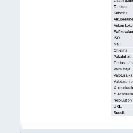
Lisätty gall
Tarkkuus:
Katseltu:
Alkuperäine
Aukon koko
Exif kuvako
ISO:
Malli:
Ohjelma:
Pakatut bitit
Tiedostoläh
Valmistaja:
Valotusaika
Valotusohje
X -resoluuti
Y -resoluuti
resoluution 
URL:
Suosikit: