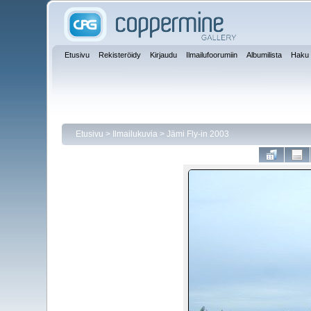
Etusivu
Rekisteröidy
Kirjaudu
Ilmailufoorumiin
Albumilista
Haku
Etusivu
>
Ilmailukuvia
>
Jämi Fly-in 2003