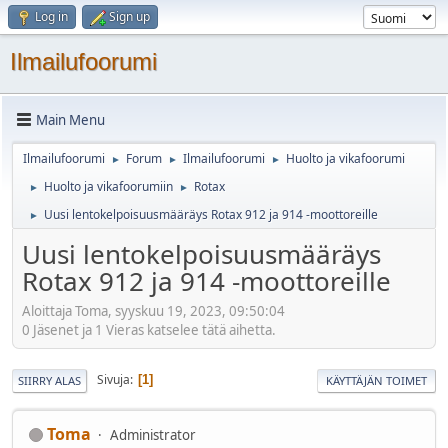
Log in
Sign up
Ilmailufoorumi
Main Menu
Ilmailufoorumi
Forum
Ilmailufoorumi
Huolto ja vikafoorumi
►
►
►
Huolto ja vikafoorumiin
Rotax
►
►
Uusi lentokelpoisuusmääräys Rotax 912 ja 914 -moottoreille
►
Uusi lentokelpoisuusmääräys
Rotax 912 ja 914 -moottoreille
Aloittaja Toma, syyskuu 19, 2023, 09:50:04
0 Jäsenet ja 1 Vieras katselee tätä aihetta.
Sivuja
1
SIIRRY ALAS
KÄYTTÄJÄN TOIMET
Toma
Administrator