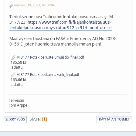
syyskuu 19, 2023, 09:50:04
Tiedoksenne uusi Traficomin lentokelpoisuusmääräys M
3177/23:
https://www.traficom.fi/fi/ajankohtaista/uusi-
lentokelpoisuusmaarays-rotax-912-ja-914-moottoreille
Määräyksen taustana on EASA:n Emergency AD No 2023-
0156-E, joten huomioittava mahdollisimman pian!
M 3177 Rotax perustelumuistio_final.pdf
135.58 kt
ladattu
M 3177 Rotax potkurinakseli_final.pdf
163.66 kt
ladattu
Terveisin
Tom Arppe
Sivuja
1
SIIRRY YLÖS
KÄYTTÄJÄN TOIMET