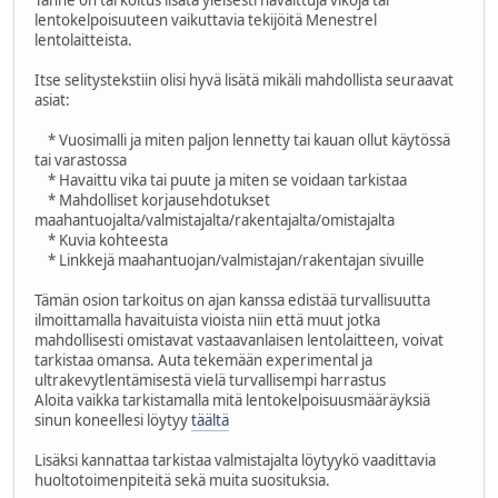
lentokelpoisuuteen vaikuttavia tekijöitä Menestrel
lentolaitteista.
Itse selitystekstiin olisi hyvä lisätä mikäli mahdollista seuraavat
asiat:
* Vuosimalli ja miten paljon lennetty tai kauan ollut käytössä
tai varastossa
* Havaittu vika tai puute ja miten se voidaan tarkistaa
* Mahdolliset korjausehdotukset
maahantuojalta/valmistajalta/rakentajalta/omistajalta
* Kuvia kohteesta
* Linkkejä maahantuojan/valmistajan/rakentajan sivuille
Tämän osion tarkoitus on ajan kanssa edistää turvallisuutta
ilmoittamalla havaituista vioista niin että muut jotka
mahdollisesti omistavat vastaavanlaisen lentolaitteen, voivat
tarkistaa omansa. Auta tekemään experimental ja
ultrakevytlentämisestä vielä turvallisempi harrastus
Aloita vaikka tarkistamalla mitä lentokelpoisuusmääräyksiä
sinun koneellesi löytyy
täältä
Lisäksi kannattaa tarkistaa valmistajalta löytyykö vaadittavia
huoltotoimenpiteitä sekä muita suosituksia.