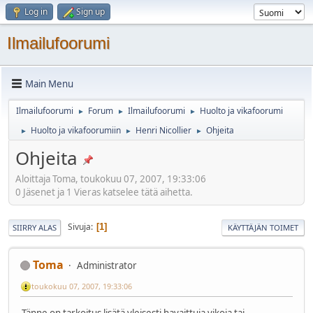
Log in
Sign up
Ilmailufoorumi
Main Menu
Ilmailufoorumi
Forum
Ilmailufoorumi
Huolto ja vikafoorumi
►
►
►
Huolto ja vikafoorumiin
Henri Nicollier
Ohjeita
►
►
►
Ohjeita
Aloittaja Toma, toukokuu 07, 2007, 19:33:06
0 Jäsenet ja 1 Vieras katselee tätä aihetta.
Sivuja
1
SIIRRY ALAS
KÄYTTÄJÄN TOIMET
Toma
Administrator
toukokuu 07, 2007, 19:33:06
Tänne on tarkoitus lisätä yleisesti havaittuja vikoja tai