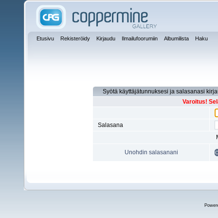
Etusivu
Rekisteröidy
Kirjaudu
Ilmailufoorumiin
Albumilista
Haku
Syötä käyttäjätunnuksesi ja salasanasi kirj
Varoitus! Se
Salasana
Unohdin salasanani
Power