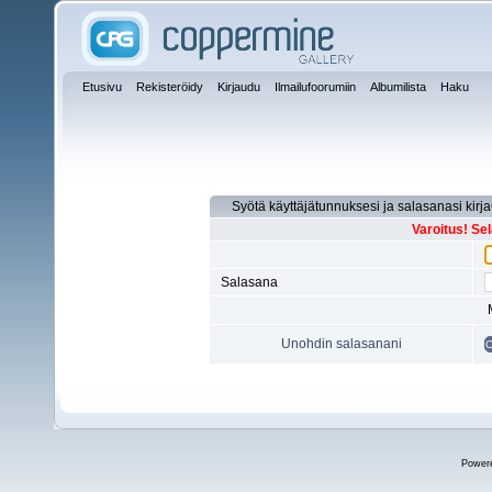
Etusivu
Rekisteröidy
Kirjaudu
Ilmailufoorumiin
Albumilista
Haku
Syötä käyttäjätunnuksesi ja salasanasi kirj
Varoitus! Se
Salasana
Unohdin salasanani
Power