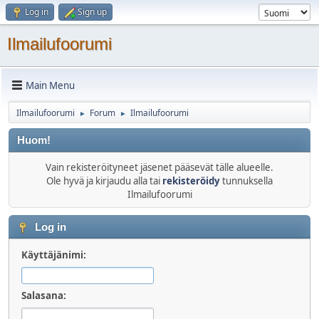
Log in
Sign up
Ilmailufoorumi
Main Menu
Ilmailufoorumi
Forum
Ilmailufoorumi
►
►
Huom!
Vain rekisteröityneet jäsenet pääsevät tälle alueelle.
Ole hyvä ja kirjaudu alla tai
rekisteröidy
tunnuksella
Ilmailufoorumi
Log in
Käyttäjänimi:
Salasana: