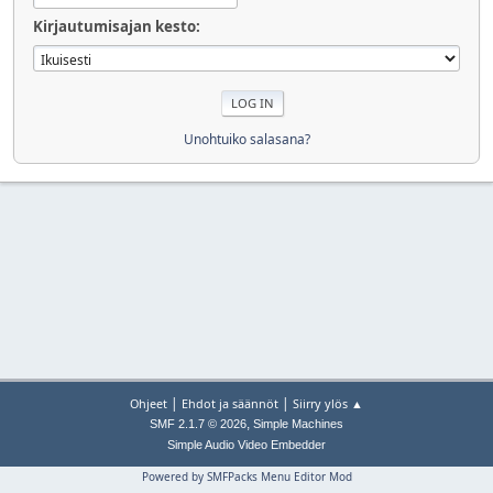
Kirjautumisajan kesto:
Unohtuiko salasana?
|
|
Ohjeet
Ehdot ja säännöt
Siirry ylös ▲
,
SMF 2.1.7 © 2026
Simple Machines
Simple Audio Video Embedder
Powered by SMFPacks Menu Editor Mod