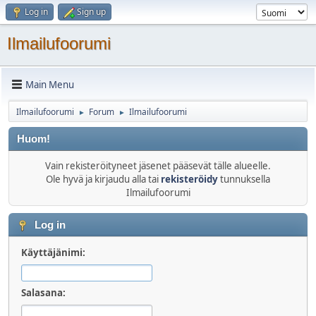
Log in
Sign up
Ilmailufoorumi
Main Menu
Ilmailufoorumi
Forum
Ilmailufoorumi
►
►
Huom!
Vain rekisteröityneet jäsenet pääsevät tälle alueelle.
Ole hyvä ja kirjaudu alla tai
rekisteröidy
tunnuksella
Ilmailufoorumi
Log in
Käyttäjänimi:
Salasana: