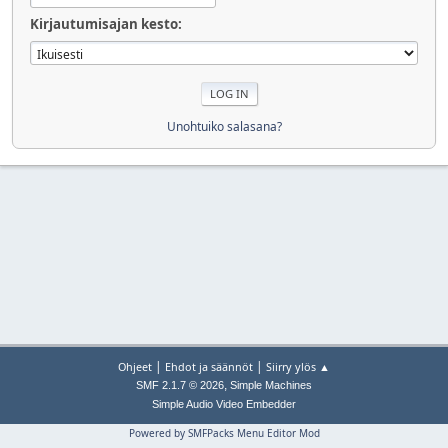
Kirjautumisajan kesto:
Unohtuiko salasana?
|
|
Ohjeet
Ehdot ja säännöt
Siirry ylös ▲
,
SMF 2.1.7 © 2026
Simple Machines
Simple Audio Video Embedder
Powered by SMFPacks Menu Editor Mod