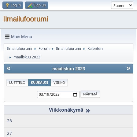
Log in
Sign up
Ilmailufoorumi
Main Menu
Ilmailufoorumi
Forum
Ilmailufoorumi
Kalenteri
►
►
►
maaliskuu 2023
►
«
»
maaliskuu 2023
LUETTELO
KUUKAUSI
VIIKKO
»
26
27