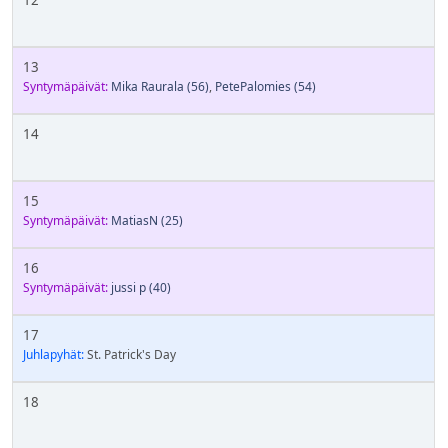
13
Syntymäpäivät:
Mika Raurala
(56)
,
PetePalomies
(54)
14
15
Syntymäpäivät:
MatiasN
(25)
16
Syntymäpäivät:
jussi p
(40)
17
Juhlapyhät:
St. Patrick's Day
18