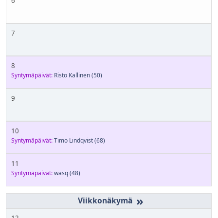
6
7
8
Syntymäpäivät:
Risto Kallinen
(50)
9
10
Syntymäpäivät:
Timo Lindqvist
(68)
11
Syntymäpäivät:
wasq
(48)
»
12