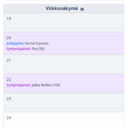
»
19
20
Juhlapyhät:
Vernal Equinox
Syntymäpäivät:
Pax
(56)
21
22
Syntymäpäivät:
Jukka Reikko
(109)
23
24