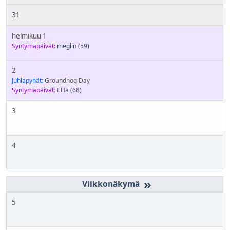
31
helmikuu 1
Syntymäpäivät:
meglin
(59)
2
Juhlapyhät:
Groundhog Day
Syntymäpäivät:
EHa
(68)
3
4
»
5