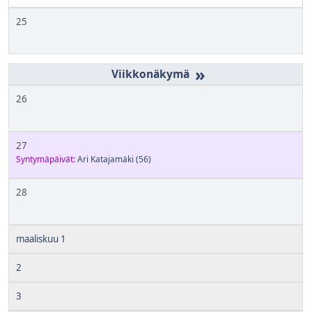
25
»
26
27
Syntymäpäivät:
Ari Katajamäki
(56)
28
maaliskuu 1
2
3