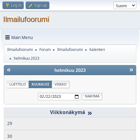
Log in
Sign up
Ilmailufoorumi
Main Menu
Ilmailufoorumi
Forum
Ilmailufoorumi
Kalenteri
►
►
►
helmikuu 2023
►
«
»
helmikuu 2023
LUETTELO
KUUKAUSI
VIIKKO
»
29
30