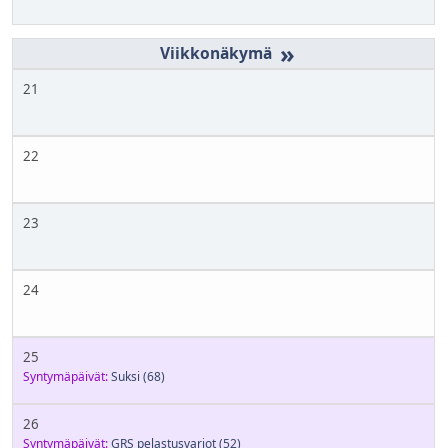
»
21
22
23
24
25
Syntymäpäivät:
Suksi
(68)
26
Syntymäpäivät:
GRS pelastusvarjot
(52)