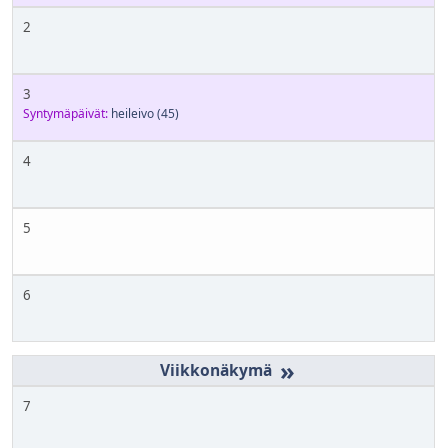
2
3
Syntymäpäivät:
heileivo
(45)
4
5
6
»
7