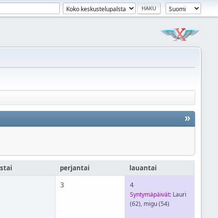
»
stai
perjantai
lauantai
3
4
Syntymäpäivät:
Lauri
(62)
,
migu
(54)