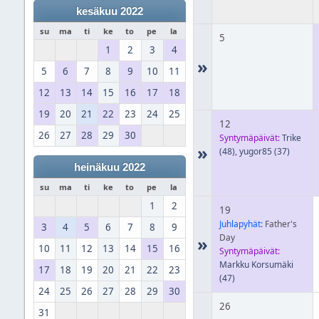
kesäkuu 2022
su
ma
ti
ke
to
pe
la
5
1
2
3
4
»
5
6
7
8
9
10
11
12
13
14
15
16
17
18
19
20
21
22
23
24
25
12
26
27
28
29
30
Syntymäpäivät:
Trike
»
(48)
,
yugor85
(37)
heinäkuu 2022
su
ma
ti
ke
to
pe
la
1
2
19
Juhlapyhät:
Father's
3
4
5
6
7
8
9
Day
»
10
11
12
13
14
15
16
Syntymäpäivät:
Markku Korsumäki
17
18
19
20
21
22
23
(47)
24
25
26
27
28
29
30
26
31