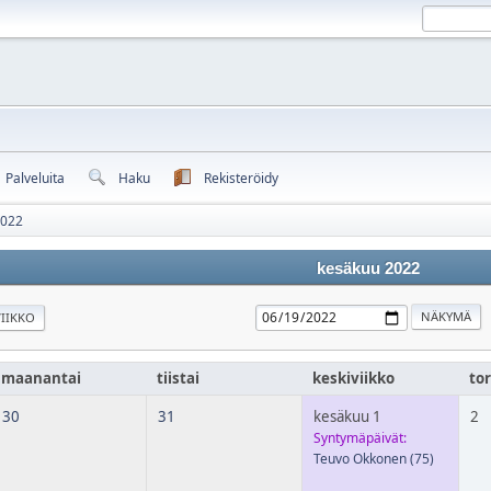
Palveluita
Haku
Rekisteröidy
2022
kesäkuu 2022
IIKKO
maanantai
tiistai
keskiviikko
tor
30
31
kesäkuu 1
2
Syntymäpäivät:
Teuvo Okkonen
(75)