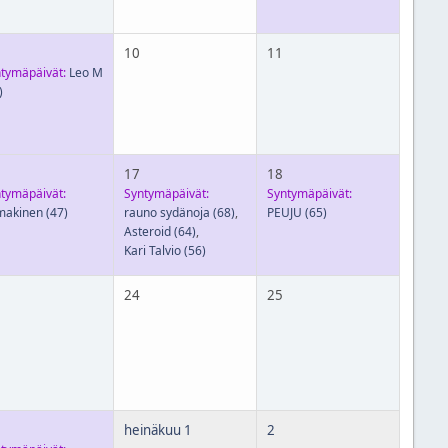
10
11
tymäpäivät:
Leo M
)
17
18
tymäpäivät:
Syntymäpäivät:
Syntymäpäivät:
makinen
(47)
rauno sydänoja
(68)
,
PEUJU
(65)
Asteroid
(64)
,
Kari Talvio
(56)
24
25
heinäkuu 1
2