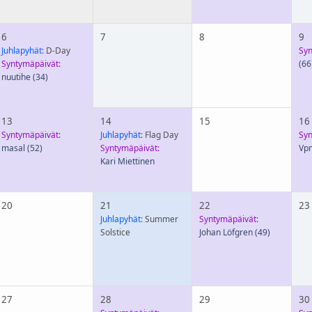
6
7
8
9
Juhlapyhät:
D-Day
Syn
Syntymäpäivät:
(66
nuutihe
(34)
13
14
15
16
Syntymäpäivät:
Juhlapyhät:
Flag Day
Syn
masal
(52)
Syntymäpäivät:
Vp
Kari Miettinen
20
21
22
23
Juhlapyhät:
Summer
Syntymäpäivät:
Solstice
Johan Löfgren
(49)
27
28
29
30