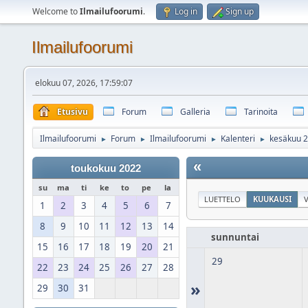
Welcome to
Ilmailufoorumi
.
Log in
Sign up
Ilmailufoorumi
elokuu 07, 2026, 17:59:07
Etusivu
Forum
Galleria
Tarinoita
Ilmailufoorumi
Forum
Ilmailufoorumi
Kalenteri
kesäkuu 
►
►
►
►
«
toukokuu 2022
su
ma
ti
ke
to
pe
la
LUETTELO
KUUKAUSI
V
1
2
3
4
5
6
7
8
9
10
11
12
13
14
sunnuntai
15
16
17
18
19
20
21
29
22
23
24
25
26
27
28
»
29
30
31