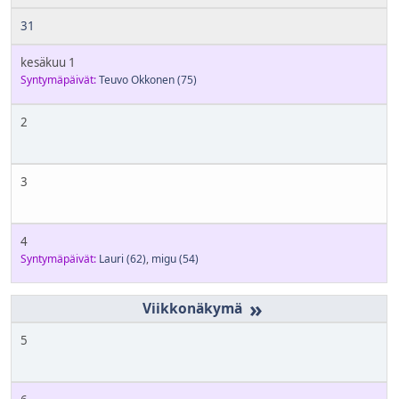
31
kesäkuu 1
Syntymäpäivät:
Teuvo Okkonen
(75)
2
3
4
Syntymäpäivät:
Lauri
(62)
,
migu
(54)
»
5