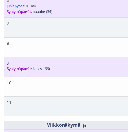
6
Juhlapyhät:
D-Day
Syntymäpäivät:
nuutihe
(34)
7
8
9
Syntymäpäivät:
Leo M
(66)
10
11
»