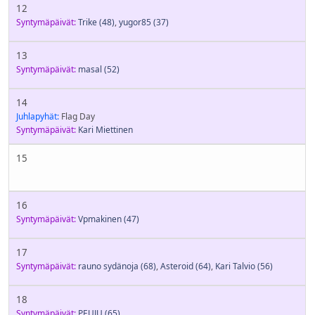
12
Syntymäpäivät:
Trike
(48)
,
yugor85
(37)
13
Syntymäpäivät:
masal
(52)
14
Juhlapyhät:
Flag Day
Syntymäpäivät:
Kari Miettinen
15
16
Syntymäpäivät:
Vpmakinen
(47)
17
Syntymäpäivät:
rauno sydänoja
(68)
,
Asteroid
(64)
,
Kari Talvio
(56)
18
Syntymäpäivät:
PEUJU
(65)