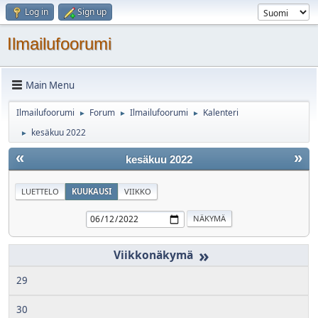
Log in
Sign up
Ilmailufoorumi
Main Menu
Ilmailufoorumi
Forum
Ilmailufoorumi
Kalenteri
►
►
►
kesäkuu 2022
►
«
»
kesäkuu 2022
LUETTELO
KUUKAUSI
VIIKKO
»
29
30