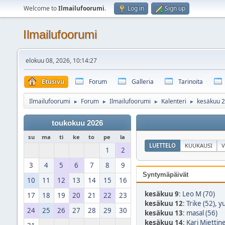
Welcome to
Ilmailufoorumi
.
Log in
Sign up
Ilmailufoorumi
elokuu 08, 2026, 10:14:27
Etusivu
Forum
Galleria
Tarinoita
Ilmailufoorumi
Forum
Ilmailufoorumi
Kalenteri
kesäkuu 
►
►
►
►
toukokuu 2026
su
ma
ti
ke
to
pe
la
LUETTELO
KUUKAUSI
V
1
2
3
4
5
6
7
8
9
Syntymäpäivät
10
11
12
13
14
15
16
kesäkuu 9
:
Leo M (70)
17
18
19
20
21
22
23
kesäkuu 12
:
Trike (52)
,
yu
24
25
26
27
28
29
30
kesäkuu 13
:
masal (56)
kesäkuu 14
:
Kari Miettin