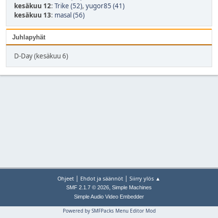
kesäkuu 12
:
Trike (52)
,
yugor85 (41)
kesäkuu 13
:
masal (56)
Juhlapyhät
D-Day (kesäkuu 6)
|
|
Ohjeet
Ehdot ja säännöt
Siirry ylös ▲
,
SMF 2.1.7 © 2026
Simple Machines
Simple Audio Video Embedder
Powered by SMFPacks Menu Editor Mod