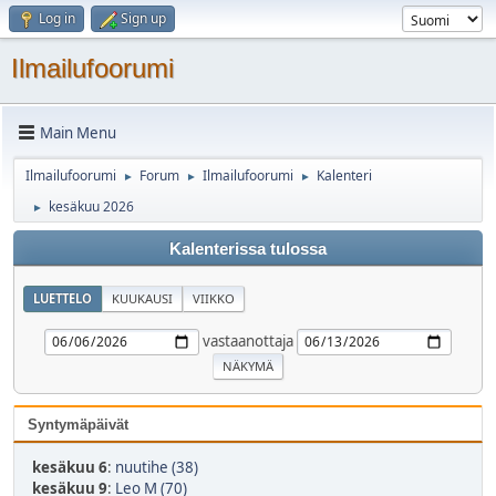
Log in
Sign up
Ilmailufoorumi
Main Menu
Ilmailufoorumi
Forum
Ilmailufoorumi
Kalenteri
►
►
►
kesäkuu 2026
►
Kalenterissa tulossa
LUETTELO
KUUKAUSI
VIIKKO
vastaanottaja
Syntymäpäivät
kesäkuu 6
:
nuutihe (38)
kesäkuu 9
:
Leo M (70)