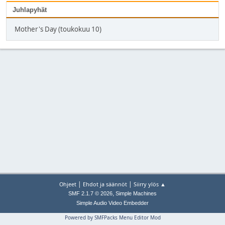
Juhlapyhät
Mother's Day (toukokuu 10)
|
|
Ohjeet
Ehdot ja säännöt
Siirry ylös ▲
,
SMF 2.1.7 © 2026
Simple Machines
Simple Audio Video Embedder
Powered by SMFPacks Menu Editor Mod