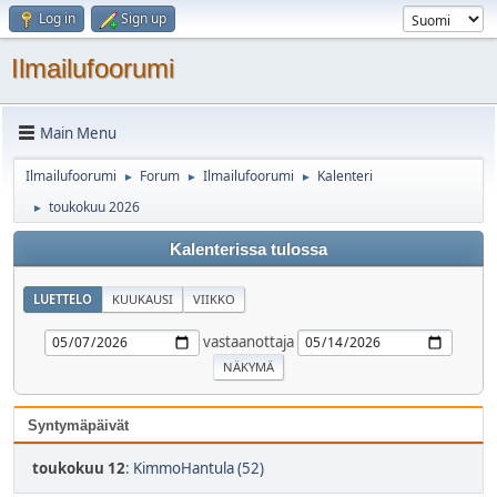
Log in
Sign up
Ilmailufoorumi
Main Menu
Ilmailufoorumi
Forum
Ilmailufoorumi
Kalenteri
►
►
►
toukokuu 2026
►
Kalenterissa tulossa
LUETTELO
KUUKAUSI
VIIKKO
vastaanottaja
Syntymäpäivät
toukokuu 12
:
KimmoHantula (52)