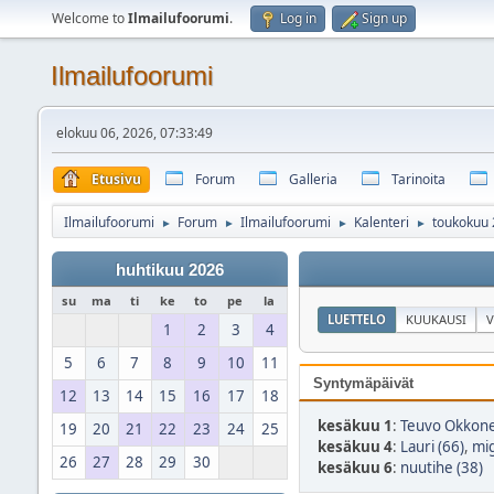
Welcome to
Ilmailufoorumi
.
Log in
Sign up
Ilmailufoorumi
elokuu 06, 2026, 07:33:49
Etusivu
Forum
Galleria
Tarinoita
Ilmailufoorumi
Forum
Ilmailufoorumi
Kalenteri
toukokuu
►
►
►
►
huhtikuu 2026
su
ma
ti
ke
to
pe
la
LUETTELO
KUUKAUSI
V
1
2
3
4
5
6
7
8
9
10
11
Syntymäpäivät
12
13
14
15
16
17
18
kesäkuu 1
:
Teuvo Okkone
19
20
21
22
23
24
25
kesäkuu 4
:
Lauri (66)
,
mig
26
27
28
29
30
kesäkuu 6
:
nuutihe (38)