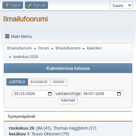
Log in
Sign up
Ilmailufoorumi
Main Menu
Ilmailufoorumi
Forum
Ilmailufoorumi
Kalenteri
►
►
►
toukokuu 2026
►
Kalenterissa tulossa
LUETTELO
KUUKAUSI
VIIKKO
vastaanottaja
Syntymäpäivät
toukokuu 26
:
JRA (45)
,
Thomas Häggblom (37)
kesäkuu 1
:
Teuvo Okkonen (79)