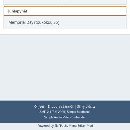
Juhlapyhät
Memorial Day (toukokuu 25)
|
|
Ohjeet
Ehdot ja säännöt
Siirry ylös ▲
,
SMF 2.1.7 © 2026
Simple Machines
Simple Audio Video Embedder
Powered by SMFPacks Menu Editor Mod