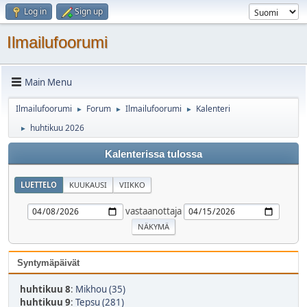
Log in
Sign up
Ilmailufoorumi
Main Menu
Ilmailufoorumi
Forum
Ilmailufoorumi
Kalenteri
►
►
►
huhtikuu 2026
►
Kalenterissa tulossa
LUETTELO
KUUKAUSI
VIIKKO
vastaanottaja
Syntymäpäivät
huhtikuu 8
:
Mikhou (35)
huhtikuu 9
:
Tepsu (281)