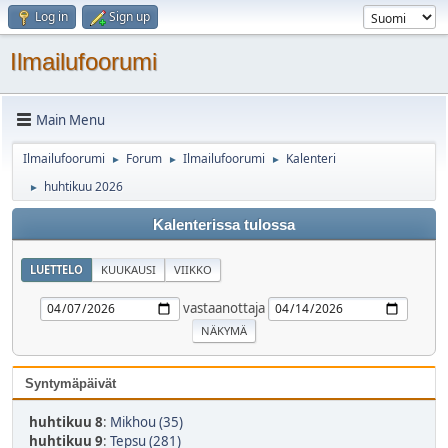
Log in
Sign up
Ilmailufoorumi
Main Menu
Ilmailufoorumi
Forum
Ilmailufoorumi
Kalenteri
►
►
►
huhtikuu 2026
►
Kalenterissa tulossa
LUETTELO
KUUKAUSI
VIIKKO
vastaanottaja
Syntymäpäivät
huhtikuu 8
:
Mikhou (35)
huhtikuu 9
:
Tepsu (281)