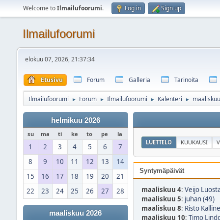
Welcome to
Ilmailufoorumi
.
Log in
Sign up
Ilmailufoorumi
elokuu 07, 2026, 21:37:34
Etusivu
Forum
Galleria
Tarinoita
Ilmailufoorumi
Forum
Ilmailufoorumi
Kalenteri
maalisku
►
►
►
►
helmikuu 2026
su
ma
ti
ke
to
pe
la
LUETTELO
KUUKAUSI
V
1
2
3
4
5
6
7
8
9
10
11
12
13
14
Syntymäpäivät
15
16
17
18
19
20
21
maaliskuu 4
:
Veijo Luosta
22
23
24
25
26
27
28
maaliskuu 5
:
juhan (49)
maaliskuu 8
:
Risto Kallin
maaliskuu 2026
maaliskuu 10
:
Timo Lindq