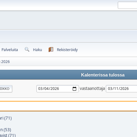
Palveluita
Haku
Rekisteröidy
u 2026
Kalenterissa tulossa
vastaanottaja
IIKKO
ri (71)
en (53)
vist (71)