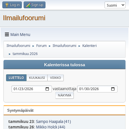
Log in
Sign up
Ilmailufoorumi
Main Menu
Ilmailufoorumi
Forum
Ilmailufoorumi
Kalenteri
►
►
►
tammikuu 2026
►
Kalenterissa tulossa
LUETTELO
KUUKAUSI
VIIKKO
vastaanottaja
Syntymäpäivät
tammikuu 23
:
Sampo Haapala (41)
tammikuu 26
:
Mikko Holck (44)