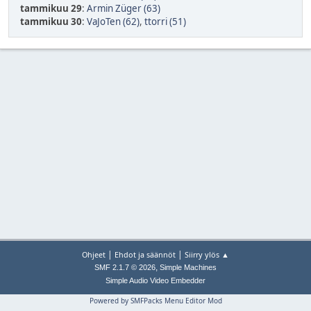
tammikuu 29
:
Armin Züger (63)
tammikuu 30
:
VaJoTen (62)
,
ttorri (51)
|
|
Ohjeet
Ehdot ja säännöt
Siirry ylös ▲
,
SMF 2.1.7 © 2026
Simple Machines
Simple Audio Video Embedder
Powered by SMFPacks Menu Editor Mod