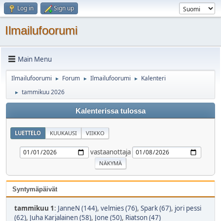
Log in
Sign up
Ilmailufoorumi
Main Menu
Ilmailufoorumi
Forum
Ilmailufoorumi
Kalenteri
►
►
►
tammikuu 2026
►
Kalenterissa tulossa
LUETTELO
KUUKAUSI
VIIKKO
vastaanottaja
Syntymäpäivät
tammikuu 1
:
JanneN (144)
,
velmies (76)
,
Spark (67)
,
jori pessi
(62)
,
Juha Karjalainen (58)
,
Jone (50)
,
Riatson (47)