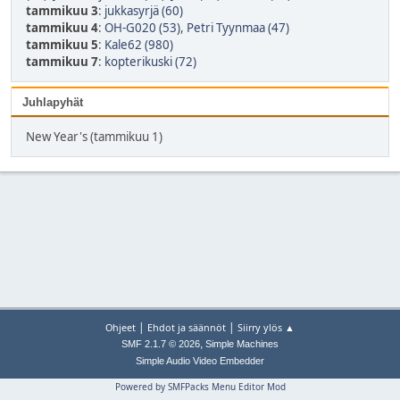
tammikuu 3
:
jukkasyrjä (60)
tammikuu 4
:
OH-G020 (53)
,
Petri Tyynmaa (47)
tammikuu 5
:
Kale62 (980)
tammikuu 7
:
kopterikuski (72)
Juhlapyhät
New Year's (tammikuu 1)
|
|
Ohjeet
Ehdot ja säännöt
Siirry ylös ▲
,
SMF 2.1.7 © 2026
Simple Machines
Simple Audio Video Embedder
Powered by SMFPacks Menu Editor Mod