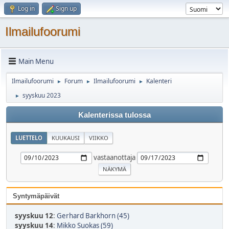
Log in
Sign up
Ilmailufoorumi
Main Menu
Ilmailufoorumi
Forum
Ilmailufoorumi
Kalenteri
►
►
►
syyskuu 2023
►
Kalenterissa tulossa
LUETTELO
KUUKAUSI
VIIKKO
vastaanottaja
Syntymäpäivät
syyskuu 12
:
Gerhard Barkhorn (45)
syyskuu 14
:
Mikko Suokas (59)