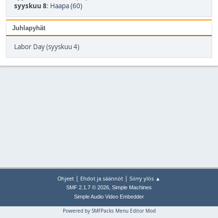
syyskuu 8
:
Haapa (60)
Juhlapyhät
Labor Day (syyskuu 4)
|
|
Ohjeet
Ehdot ja säännöt
Siirry ylös ▲
,
SMF 2.1.7 © 2026
Simple Machines
Simple Audio Video Embedder
Powered by SMFPacks Menu Editor Mod