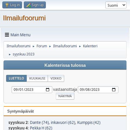
Log in
Sign up
Ilmailufoorumi
Main Menu
Ilmailufoorumi
Forum
Ilmailufoorumi
Kalenteri
►
►
►
syyskuu 2023
►
Kalenterissa tulossa
LUETTELO
KUUKAUSI
VIIKKO
vastaanottaja
Syntymäpäivät
syyskuu 2
:
Dante (74)
,
inkavuori (62)
,
Kumppis (42)
syyskuu 4
:
Pekka H (62)