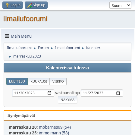
Log in
Sign up
Ilmailufoorumi
Main Menu
Ilmailufoorumi
Forum
Ilmailufoorumi
Kalenteri
►
►
►
marraskuu 2023
►
Kalenterissa tulossa
LUETTELO
KUUKAUSI
VIIKKO
vastaanottaja
Syntymäpäivät
marraskuu 20
:
mbbarnes69 (54)
marraskuu 25
:
immelmann (58)