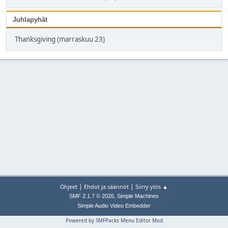
Juhlapyhät
Thanksgiving (marraskuu 23)
|
|
Ohjeet
Ehdot ja säännöt
Siirry ylös ▲
,
SMF 2.1.7 © 2026
Simple Machines
Simple Audio Video Embedder
Powered by SMFPacks Menu Editor Mod