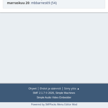
marraskuu 20
:
mbbarnes69 (54)
|
|
Ohjeet
Ehdot ja säännöt
Siirry ylös ▲
,
SMF 2.1.7 © 2026
Simple Machines
Simple Audio Video Embedder
Powered by SMFPacks Menu Editor Mod