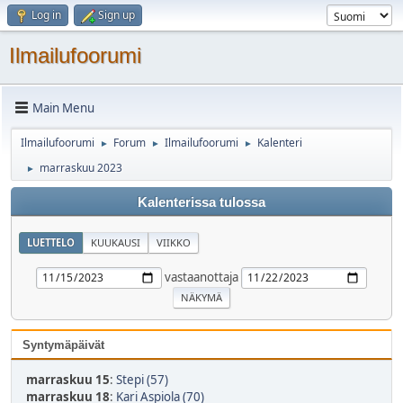
Log in
Sign up
Ilmailufoorumi
Main Menu
Ilmailufoorumi
Forum
Ilmailufoorumi
Kalenteri
►
►
►
marraskuu 2023
►
Kalenterissa tulossa
LUETTELO
KUUKAUSI
VIIKKO
vastaanottaja
Syntymäpäivät
marraskuu 15
:
Stepi (57)
marraskuu 18
:
Kari Aspiola (70)